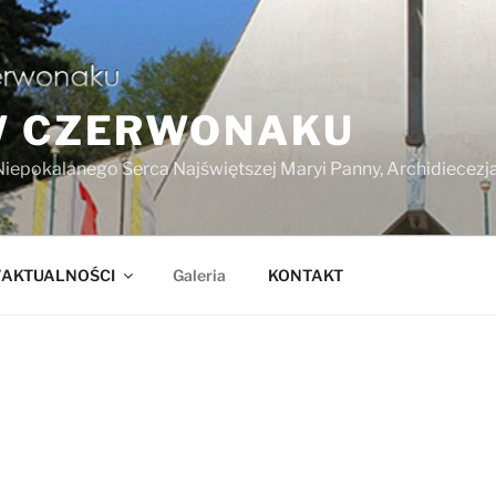
W CZERWONAKU
Niepokalanego Serca Najświętszej Maryi Panny, Archidiecez
/AKTUALNOŚCI
Galeria
KONTAKT