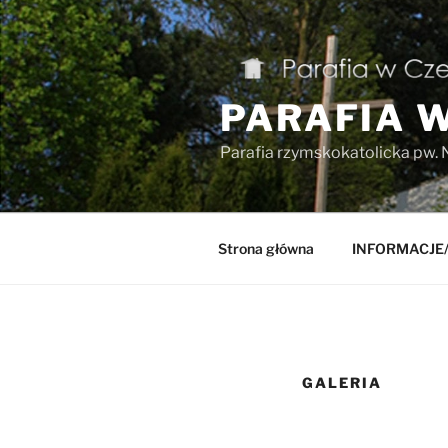
Przejdź
do
treści
PARAFIA 
Parafia rzymskokatolicka pw. 
Strona główna
INFORMACJE
GALERIA