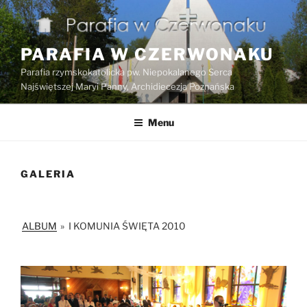
Przejdź
do
treści
PARAFIA W CZERWONAKU
Parafia rzymskokatolicka pw. Niepokalanego Serca
Najświętszej Maryi Panny, Archidiecezja Poznańska
Menu
GALERIA
ALBUM
»
I KOMUNIA ŚWIĘTA 2010