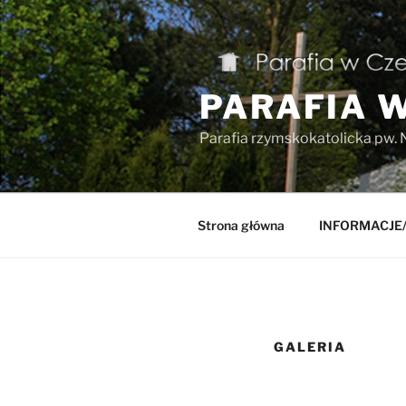
Przejdź
do
treści
PARAFIA 
Parafia rzymskokatolicka pw. 
Strona główna
INFORMACJE
GALERIA