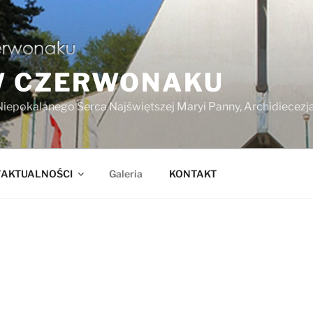
W CZERWONAKU
Niepokalanego Serca Najświętszej Maryi Panny, Archidiecez
/AKTUALNOŚCI
Galeria
KONTAKT