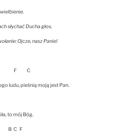
ielbienie.
ach słychać Ducha głos,
wołanie: Ojcze, nasz Panie!
 C F C
go ludu, pieśnią moją jest Pan.
iła, to mój Bóg.
B C F