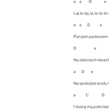
e a D e
Laj la-laj, la, la-la-la
e a D
Pan jest pasterzem 
D e
Na zielonych niwach
a D e
Na spokojne wody 
a C D
I duszę mą pokrzepi