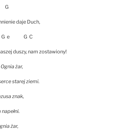
 G
hnienie daje Duch,
 e G C
aszej duszy, nam zostawiony!
 Ognia żar,
erce starej ziemi.
ezusa znak,
 napełni.
nia żar,