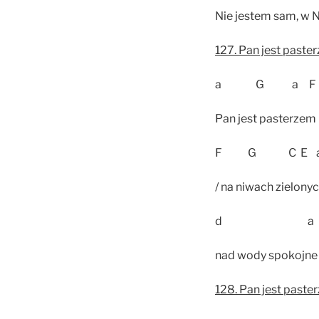
Nie jestem sam, w N
127. Pan jest paste
a G a F
Pan jest pasterzem 
F G C E 
/ na niwach zielony
d a E
nad wody spokojne 
128. Pan jest paste