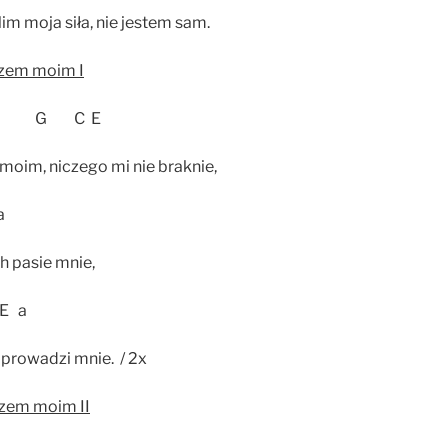
im moja siła, nie jestem sam.
rzem moim I
 G C E
moim, niczego mi nie braknie,
a
ch pasie mnie,
 a
prowadzi mnie. / 2x
rzem moim II