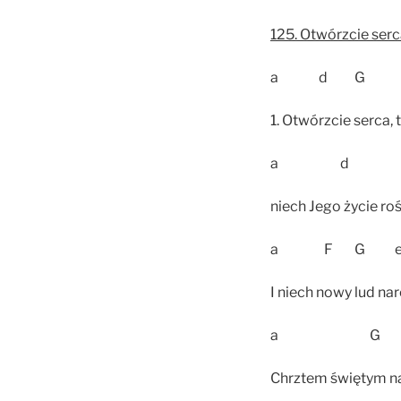
125. Otwórzcie ser
a d G
1. Otwórzcie serca, 
a d 
niech Jego życie roś
a F G 
I niech nowy lud nar
a G
Chrztem świętym na