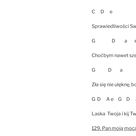
C D e
Sprawiedliwości Sw
G D a 
Choćbym nawet szed
G D a 
Zła się nie ulęknę, 
G D A e G D
Laska Twoja i kij T
129. Pan moją moc