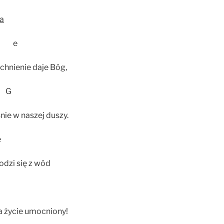
ca
 e
tchnienie daje Bóg,
G
nie w naszej duszy.
e
odzi się z wód
 życie umocniony!