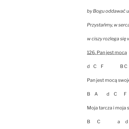
by Bogu oddawać uw
Przystańmy, w serc
w ciszy rozlega się 
126. Pan jest mocą
d C F B
Pan jest mocą swoje
B A d C F
Moja tarcza i moja s
B C a d 