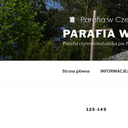
Przejdź
do
treści
PARAFIA 
Parafia rzymskokatolicka pw. 
Strona główna
INFORMACJE
125-149