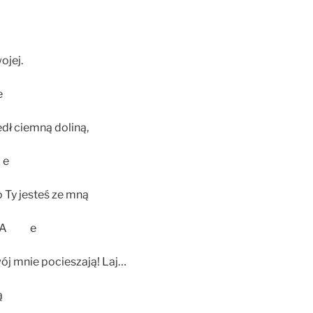
ojej.
e
ł ciemną doliną,
e
bo Ty jesteś ze mną
 A e
wój mnie pocieszają! Laj…
ą