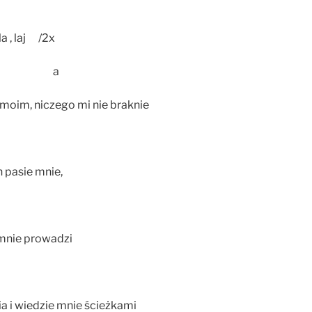
-la , laj /2x
 e a
moim, niczego mi nie braknie
 pasie mnie,
mnie prowadzi
a i wiedzie mnie ścieżkami