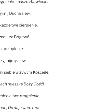
agnienie – nasze zbawienie.
zyjmij Ducha siew,
każde twe cierpienie,
znak, że Bóg twój
a odkupienie.
rzyjmijmy siew,
my siebie w żywym Kościele.
rcach mieszka Boży Gość!
mienia twe pragnienie.
 noc, On daje wam moc