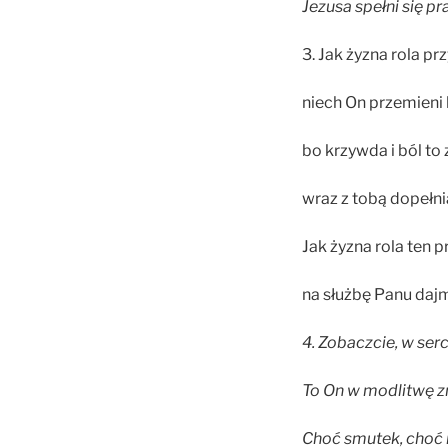
Jezusa spełni się pr
3. Jak żyzna rola pr
niech On przemieni 
bo krzywda i ból to 
wraz z tobą dopełni
Jak żyzna rola ten p
na służbę Panu daj
4. Zobaczcie, w se
To On w modlitwę z
Choć smutek, choć