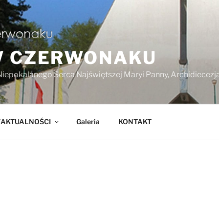
W CZERWONAKU
Niepokalanego Serca Najświętszej Maryi Panny, Archidiecez
/AKTUALNOŚCI
Galeria
KONTAKT