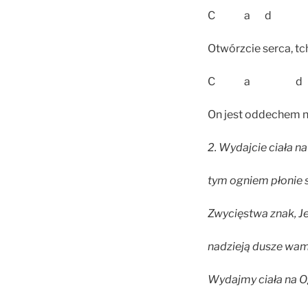
C a d
Otwórzcie serca, tc
C a d G
On jest oddechem n
2. Wydajcie ciała na
tym ogniem płonie s
Zwycięstwa znak, J
nadzieją dusze wam
Wydajmy ciała na Og