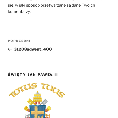
się, w jaki sposób przetwarzane są dane Twoich
komentarzy.
Nawigacja
Poprzedni
POPRZEDNI
wpisu
wpis
31208adwent_400
ŚWIĘTY JAN PAWEŁ II