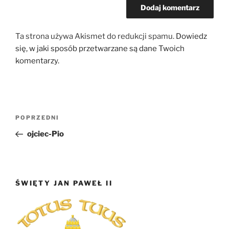
Ta strona używa Akismet do redukcji spamu.
Dowiedz
się, w jaki sposób przetwarzane są dane Twoich
komentarzy.
Nawigacja
Poprzedni
POPRZEDNI
wpisu
wpis
ojciec-Pio
ŚWIĘTY JAN PAWEŁ II