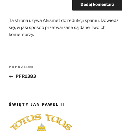
Ta strona używa Akismet do redukcji spamu.
Dowiedz
się, w jaki sposób przetwarzane są dane Twoich
komentarzy.
Nawigacja
Poprzedni
POPRZEDNI
wpisu
wpis
PFR1383
ŚWIĘTY JAN PAWEŁ II