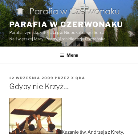
Przejdź
do
treści
PARAFIA W CZERWONAKU
Parafia rzymskokatolicka pw. Niepokalanego Serca
Najświętszej Maryi Panny, Archidiecezja Poznańska
Menu
OPUBLIKOWANE
12 WRZEŚNIA 2009
PRZEZ
X QBA
W
Gdyby nie Krzyż…
Kazanie św. Andrzeja z Krety.