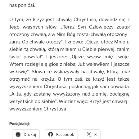
nas poniósł.
O tym, że krzyż jest chwałą Chrystusa, dowiedz się z
Jego własnych słów: „Teraz Syn Człowieczy został
otoczony chwałą, a w Nim Bóg został chwałą otoczony i
zaraz Go chwałą otoczy”. I znowu: „Ojcze, otocz Mnie u
siebie tą chwałą, którą miałem u Ciebie pierwej, zanim
świat powstał”. I jeszcze: „Ojcze, wsław imię Twoje.
Wtem rozległ się głos z nieba: Już wsławiłem i jeszcze
wsławię”. Słowa te wskazywały na chwałę, którą miał
otrzymać na krzyżu. O tym zaś, że krzyż jest także
wywyższeniem Chrystusa, posłuchaj, jak sam powiada:
„A Ja, gdy zostanę wywyższony nad ziemię, pociągnę
wszystkich do siebie”. Widzisz więc: Krzyż jest chwałą i
wywyższeniem Chrystusa
Podaj dalej:
Drukuj
Facebook
X