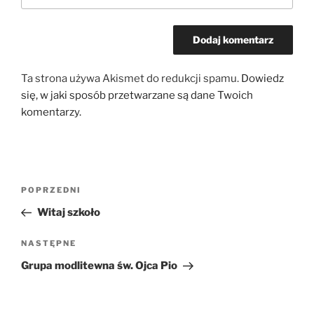
Ta strona używa Akismet do redukcji spamu.
Dowiedz
się, w jaki sposób przetwarzane są dane Twoich
komentarzy.
Nawigacja
Poprzedni
POPRZEDNI
wpisu
wpis
Witaj szkoło
Następny
NASTĘPNE
wpis
Grupa modlitewna św. Ojca Pio