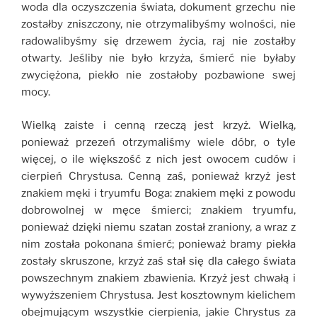
woda dla oczyszczenia świata, dokument grzechu nie
zostałby zniszczony, nie otrzymalibyśmy wolności, nie
radowalibyśmy się drzewem życia, raj nie zostałby
otwarty. Jeśliby nie było krzyża, śmierć nie byłaby
zwyciężona, piekło nie zostałoby pozbawione swej
mocy.
Wielką zaiste i cenną rzeczą jest krzyż. Wielką,
ponieważ przezeń otrzymaliśmy wiele dóbr, o tyle
więcej, o ile większość z nich jest owocem cudów i
cierpień Chrystusa. Cenną zaś, ponieważ krzyż jest
znakiem męki i tryumfu Boga: znakiem męki z powodu
dobrowolnej w męce śmierci; znakiem tryumfu,
ponieważ dzięki niemu szatan został zraniony, a wraz z
nim została pokonana śmierć; ponieważ bramy piekła
zostały skruszone, krzyż zaś stał się dla całego świata
powszechnym znakiem zbawienia. Krzyż jest chwałą i
wywyższeniem Chrystusa. Jest kosztownym kielichem
obejmującym wszystkie cierpienia, jakie Chrystus za