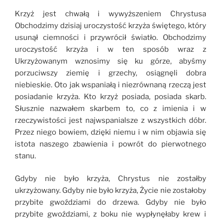
Krzyż jest chwałą i wywyższeniem Chrystusa
Obchodzimy dzisiaj uroczystość krzyża świętego, który
usunął ciemności i przywrócił światło. Obchodzimy
uroczystość krzyża i w ten sposób wraz z
Ukrzyżowanym wznosimy się ku górze, abyśmy
porzuciwszy ziemię i grzechy, osiągnęli dobra
niebieskie. Oto jak wspaniałą i niezrównaną rzeczą jest
posiadanie krzyża. Kto krzyż posiada, posiada skarb.
Słusznie nazwałem skarbem to, co z imienia i w
rzeczywistości jest najwspanialsze z wszystkich dóbr.
Przez niego bowiem, dzięki niemu i w nim objawia się
istota naszego zbawienia i powrót do pierwotnego
stanu.
Gdyby nie było krzyża, Chrystus nie zostałby
ukrzyżowany. Gdyby nie było krzyża, Życie nie zostałoby
przybite gwoździami do drzewa. Gdyby nie było
przybite gwoździami, z boku nie wypłynęłaby krew i