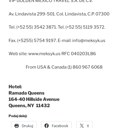
VIP GOLDEN MEXICO TRAVEL S.A. DE C.V.
Av. Lindavista 299-501. Col. Lindavista, C.P. 07300
Tel. (+52 55) 3542 3871. Tel. (+52 55) 5119 3572.
Fax. (+5255) 5754 9197. E-mail: info@meksyk.us
Web site: www.meksyk.us RFC 040203LB6
From USA & Canada (1) 860 967 6068
Hotel:
Ramada Queens
164-40 Hillside Avenue
Queens, NY 11432
Podaj dalej:
Drukuj
Facebook
X