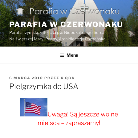
Przejdź
do
treści
PARAFIA W CZERWONAKU
Parafia rzymskokatolicka pw. Niepokalanego Serca
Najświętszej Maryi Panny, Archidiecezja Poznańska
Menu
OPUBLIKOWANE
6 MARCA 2010
PRZEZ
X QBA
W
Pielgrzymka do USA
Uwaga! Są jeszcze wolne
miejsca – zapraszamy!