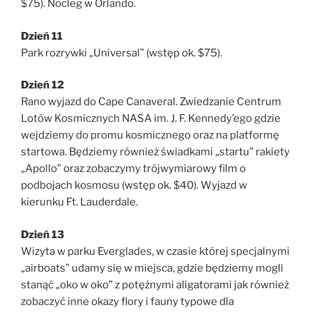
$75). Nocleg w Orlando.
Dzień 11
Park rozrywki „Universal” (wstęp ok. $75).
Dzień 12
Rano wyjazd do Cape Canaveral. Zwiedzanie Centrum
Lotów Kosmicznych NASA im. J. F. Kennedy’ego gdzie
wejdziemy do promu kosmicznego oraz na platformę
startowa. Będziemy również świadkami „startu” rakiety
„Apollo” oraz zobaczymy trójwymiarowy film o
podbojach kosmosu (wstęp ok. $40). Wyjazd w
kierunku Ft. Lauderdale.
Dzień 13
Wizyta w parku Everglades, w czasie której specjalnymi
„airboats” udamy się w miejsca, gdzie będziemy mogli
stanąć „oko w oko” z potężnymi aligatorami jak również
zobaczyć inne okazy flory i fauny typowe dla