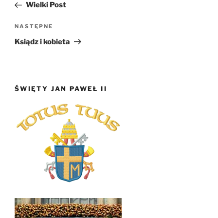
wpis
Wielki Post
Następny
NASTĘPNE
wpis
Ksiądz i kobieta
ŚWIĘTY JAN PAWEŁ II