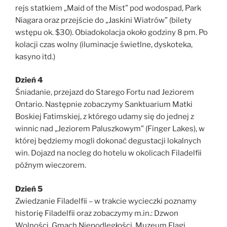
rejs statkiem „Maid of the Mist” pod wodospad, Park
Niagara oraz przejście do „Jaskini Wiatrów” (bilety
wstępu ok. $30). Obiadokolacja około godziny 8 pm. Po
kolacji czas wolny (iluminacje świetlne, dyskoteka,
kasyno itd.)
Dzień 4
Śniadanie, przejazd do Starego Fortu nad Jeziorem
Ontario. Następnie zobaczymy Sanktuarium Matki
Boskiej Fatimskiej, z którego udamy się do jednej z
winnic nad „Jeziorem Paluszkowym” (Finger Lakes), w
której będziemy mogli dokonać degustacji lokalnych
win. Dojazd na nocleg do hotelu w okolicach Filadelfii
późnym wieczorem.
Dzień 5
Zwiedzanie Filadelfii – w trakcie wycieczki poznamy
historię Filadelfii oraz zobaczymy m.in.: Dzwon
Wolności, Gmach Niepodległości, Muzeum Flagi