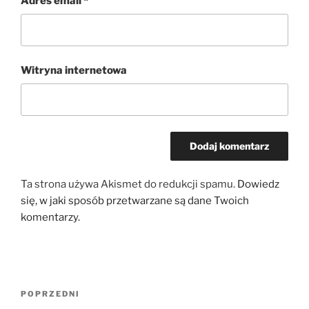
Adres email
*
Witryna internetowa
Ta strona używa Akismet do redukcji spamu.
Dowiedz
się, w jaki sposób przetwarzane są dane Twoich
komentarzy.
Nawigacja
Poprzedni
POPRZEDNI
wpisu