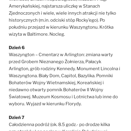
Amerykańskiej, najstarsza uliczkę w Stanach
Zjednoczonych i wiele, wiele innych atrakcji nie tylko
historycznych (m.in. odciski stóp Rocky’ego). Po
południu przejazd w kierunku Waszyngtonu. Krótka
wizyta w Baltimore. Nocleg.
Dzień 6
Waszyngton – Cmentarz w Arlington: zmiana warty
przed Grobem Nieznanego Żołnierza, Pałacyk
Arlington, grób rodziny Kennedy. Monument Lincolna i
Waszyngtona. Biały Dom, Capitol, Bazylika. Pomniki
Bohaterów Wojny Wietnamskiej, Koreańskiej i
niedawno otwarty pomnik Bohaterów II Wojny
Światowej. Muzeum Kosmosu i Lotnictwa lub inne do
wyboru. Wyjazd w kierunku Florydy.
Dzień 7
Całodzienna podróż (ok. 8.5 godz.- po drodze kilka