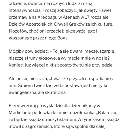
odcienie, świecić dla różnych ludzi z różną
intensywnością. Proszę zobaczyć, jak święty Paweł
przemawia na Areopagu w Atenach w 17 rozdziale
Dziejów Apostolskich. Chwali Greków za ich kulturę,
filozofów, choć oni przecież lekceważą jego i
głoszonego przez niego Boga.
Mógłby powiedzieć: – To ja się z wami męczę, szarpię,
niszczę struny głosowe, a wy macie mnie w nosie?
Koniec. Już więcej nikt z apostołów tu nie przyjedzie.
Ale on się nie zraża, chwali, że przyszli na spotkanie z
nim. Śmiem twierdzić, że ta postawa jest nie tylko
ewangeliczna, ale skuteczna.
Przedwczoraj po wykładzie dla dziennikarzy w
Mediolanie podeszła do mnie muzułmanka: „Bałam się,
że będzie ksiądz straszył islamem. A tymczasem ksiądz
mówił o zagrożeniach, które są wspólne dla całej