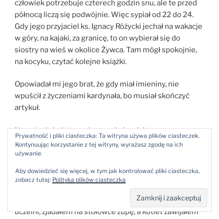
człowiek potrzebuje czterech godzin snu, ale te przed
północą liczą się podwójnie. Więc sypiał od 22 do 24.
Gdy jego przyjaciel ks. Ignacy Różycki jechał na wakacje
w góry, na kajaki, za granicę, to on wybierał się do
siostry na wieś w okolice Żywca. Tam mógł spokojnie,
na kocyku, czytać kolejne książki.
Opowiadał mi jego brat, że gdy miał imieniny, nie
wpuścił z życzeniami kardynała, bo musiał skończyć
artykuł.
Nawet gdy był stary, chorował, cierpiał, z
Prywatność i pliki ciasteczka: Ta witryna używa plików ciasteczek.
powykręcanymi reumatyzmem palcami pisał i pisał.
Kontynuując korzystanie z tej witryny, wyrażasz zgodę na ich
Musiał mieć tylko pod ręką przeciwbólowy ibuprofen,
używanie.
który sprowadzał wtedy gdzieś z Jugosławii.
Aby dowiedzieć się więcej, w tym jak kontrolować pliki ciasteczka,
zobacz tutaj:
Polityka plików ciasteczka
Kłósak był życiowym abnegatem. Widzę, że wiele od
niego przejąłem, i dobrze mi z tym. Gdy pracowałem na
uczelni, zjadałem na stołówce zupę, a kotlet zawijałem