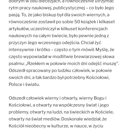
dobrym w obu diecezjach, a równocześnie utrzymać
rytm pracy naukowej, publicystycznej – co było Jego
pasją. To, że jako biskup był dla swoich wiernych, a
równocześnie zostawił po sobie 50 książek i kilkaset
artykułów, uczestniczył w kilkuset konferencjach
naukowych na całym świecie, było pewnie jedną z
przyczyn Jego wczesnego odejścia. Chciał żyć
intensywnie i krótko – często o tym mówił. Myślę, że
często wypowiadał w modlitwie brewiarzowej słowa
psalmu: „Rzekłem w połowie moich dni odejść muszę”.
Odszedł spracowany po ludzku człowiek, w połowie
swoich dni, a tak bardzo był potrzebny Kościołowi,
Polsce i światu.
Odszedł człowiek wierny i otwarty, wierny Bogu i
Kościołowi, a otwarty na współczesny świat i jego
problemy, otwarty na ludzi, na świeckich w Kościele,
otwarty na świat mediów. Doskonale wiedział, że
Kościół nieobecny w kulturze, w nauce, w życiu