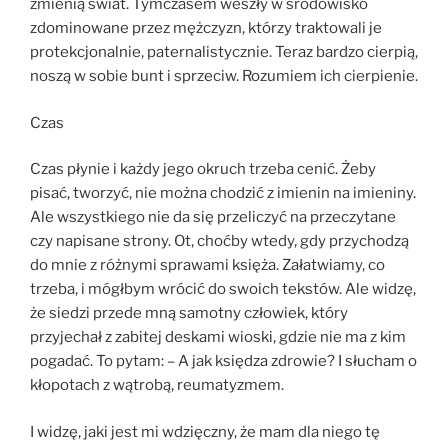
zmienią świat. Tymczasem weszły w środowisko
zdominowane przez mężczyzn, którzy traktowali je
protekcjonalnie, paternalistycznie. Teraz bardzo cierpią,
noszą w sobie bunt i sprzeciw. Rozumiem ich cierpienie.
Czas
Czas płynie i każdy jego okruch trzeba cenić. Żeby
pisać, tworzyć, nie można chodzić z imienin na imieniny.
Ale wszystkiego nie da się przeliczyć na przeczytane
czy napisane strony. Ot, choćby wtedy, gdy przychodzą
do mnie z różnymi sprawami księża. Załatwiamy, co
trzeba, i mógłbym wrócić do swoich tekstów. Ale widzę,
że siedzi przede mną samotny człowiek, który
przyjechał z zabitej deskami wioski, gdzie nie ma z kim
pogadać. To pytam: – A jak księdza zdrowie? I słucham o
kłopotach z wątrobą, reumatyzmem.
I widzę, jaki jest mi wdzięczny, że mam dla niego tę