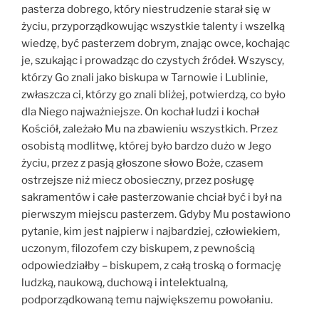
pasterza dobrego, który niestrudzenie starał się w
życiu, przyporządkowując wszystkie talenty i wszelką
wiedzę, być pasterzem dobrym, znając owce, kochając
je, szukając i prowadząc do czystych źródeł. Wszyscy,
którzy Go znali jako biskupa w Tarnowie i Lublinie,
zwłaszcza ci, którzy go znali bliżej, potwierdzą, co było
dla Niego najważniejsze. On kochał ludzi i kochał
Kościół, zależało Mu na zbawieniu wszystkich. Przez
osobistą modlitwę, której było bardzo dużo w Jego
życiu, przez z pasją głoszone słowo Boże, czasem
ostrzejsze niż miecz obosieczny, przez posługę
sakramentów i całe pasterzowanie chciał być i był na
pierwszym miejscu pasterzem. Gdyby Mu postawiono
pytanie, kim jest najpierw i najbardziej, człowiekiem,
uczonym, filozofem czy biskupem, z pewnością
odpowiedziałby – biskupem, z całą troską o formację
ludzką, naukową, duchową i intelektualną,
podporządkowaną temu największemu powołaniu.