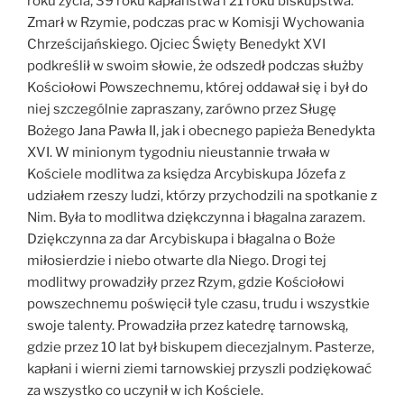
roku życia, 39 roku kapłaństwa i 21 roku biskupstwa.
Zmarł w Rzymie, podczas prac w Komisji Wychowania
Chrześcijańskiego. Ojciec Święty Benedykt XVI
podkreślił w swoim słowie, że odszedł podczas służby
Kościołowi Powszechnemu, której oddawał się i był do
niej szczególnie zapraszany, zarówno przez Sługę
Bożego Jana Pawła II, jak i obecnego papieża Benedykta
XVI. W minionym tygodniu nieustannie trwała w
Kościele modlitwa za księdza Arcybiskupa Józefa z
udziałem rzeszy ludzi, którzy przychodzili na spotkanie z
Nim. Była to modlitwa dziękczynna i błagalna zarazem.
Dziękczynna za dar Arcybiskupa i błagalna o Boże
miłosierdzie i niebo otwarte dla Niego. Drogi tej
modlitwy prowadziły przez Rzym, gdzie Kościołowi
powszechnemu poświęcił tyle czasu, trudu i wszystkie
swoje talenty. Prowadziła przez katedrę tarnowską,
gdzie przez 10 lat był biskupem diecezjalnym. Pasterze,
kapłani i wierni ziemi tarnowskiej przyszli podziękować
za wszystko co uczynił w ich Kościele.