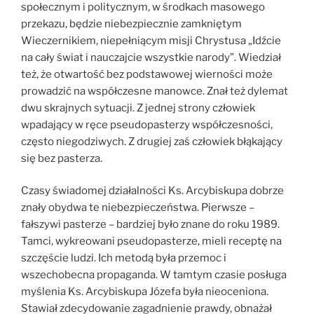
społecznym i politycznym, w środkach masowego
przekazu, będzie niebezpiecznie zamkniętym
Wieczernikiem, niepełniącym misji Chrystusa „Idźcie
na cały świat i nauczajcie wszystkie narody”. Wiedział
też, że otwartość bez podstawowej wierności może
prowadzić na współczesne manowce. Znał też dylemat
dwu skrajnych sytuacji. Z jednej strony człowiek
wpadający w ręce pseudopasterzy współczesności,
często niegodziwych. Z drugiej zaś człowiek błąkający
się bez pasterza.
Czasy świadomej działalności Ks. Arcybiskupa dobrze
znały obydwa te niebezpieczeństwa. Pierwsze –
fałszywi pasterze – bardziej było znane do roku 1989.
Tamci, wykreowani pseudopasterze, mieli receptę na
szczęście ludzi. Ich metodą była przemoc i
wszechobecna propaganda. W tamtym czasie posługa
myślenia Ks. Arcybiskupa Józefa była nieoceniona.
Stawiał zdecydowanie zagadnienie prawdy, obnażał