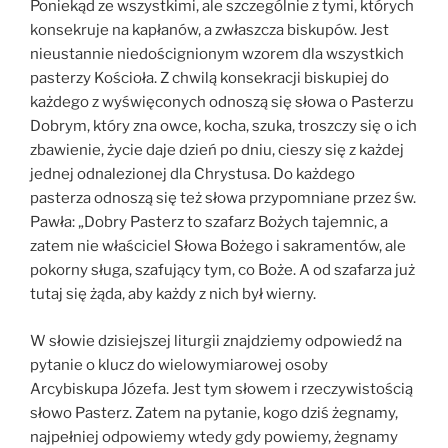
Poniekąd ze wszystkimi, ale szczególnie z tymi, których
konsekruje na kapłanów, a zwłaszcza biskupów. Jest
nieustannie niedoścignionym wzorem dla wszystkich
pasterzy Kościoła. Z chwilą konsekracji biskupiej do
każdego z wyświęconych odnoszą się słowa o Pasterzu
Dobrym, który zna owce, kocha, szuka, troszczy się o ich
zbawienie, życie daje dzień po dniu, cieszy się z każdej
jednej odnalezionej dla Chrystusa. Do każdego
pasterza odnoszą się też słowa przypomniane przez św.
Pawła: „Dobry Pasterz to szafarz Bożych tajemnic, a
zatem nie właściciel Słowa Bożego i sakramentów, ale
pokorny sługa, szafujący tym, co Boże. A od szafarza już
tutaj się żąda, aby każdy z nich był wierny.
W słowie dzisiejszej liturgii znajdziemy odpowiedź na
pytanie o klucz do wielowymiarowej osoby
Arcybiskupa Józefa. Jest tym słowem i rzeczywistością
słowo Pasterz. Zatem na pytanie, kogo dziś żegnamy,
najpełniej odpowiemy wtedy gdy powiemy, żegnamy