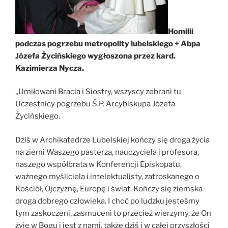
Homilii
podczas pogrzebu metropolity lubelskiego + Abpa
Józefa Życińskiego wygłoszona przez kard.
Kazimierza Nycza.
„Umiłowani Bracia i Siostry, wszyscy zebrani tu
Uczestnicy pogrzebu Ś.P. Arcybiskupa Józefa
Życińskiego.
Dziś w Archikatedrze Lubelskiej kończy się droga życia
na ziemi Waszego pasterza, nauczyciela i profesora,
naszego współbrata w Konferencji Episkopatu,
ważnego myśliciela i intelektualisty, zatroskanego o
Kościół, Ojczyznę, Europę i świat. Kończy się ziemska
droga dobrego człowieka. I choć po ludzku jesteśmy
tym zaskoczeni, zasmuceni to przecież wierzymy, że On
żyje w Bogu i jest z nami, także dziś i w całej przyszłości