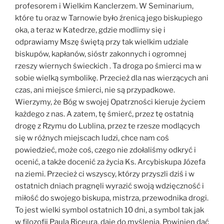
profesorem i Wielkim Kanclerzem. W Seminarium,
które tu oraz w Tarnowie było źrenicą jego biskupiego
oka, a teraz w Katedrze, gdzie modlimy się i
odprawiamy Mszę świętą przy tak wielkim udziale
biskupów, kapłanów, sióstr zakonnych i ogromnej
rzeszy wiernych świeckich . Ta droga po śmierci ma w
sobie wielką symbolikę. Przecież dla nas wierzących ani
czas, ani miejsce śmierci, nie są przypadkowe.
Wierzymy, że Bóg w swojej Opatrzności kieruje życiem
każdego z nas. A zatem, tę śmierć, przez tę ostatnią
drogę z Rzymu do Lublina, przez te rzesze modlących
się w różnych miejscach ludzi, chce nam coś
powiedzieć, może coś, czego nie zdołaliśmy odkryć i
ocenić, a także docenić za życia Ks. Arcybiskupa Józefa
na ziemi. Przecież ci wszyscy, którzy przyszli dziś i w
ostatnich dniach pragnęli wyrazić swoją wdzięczność i
miłość do swojego biskupa, mistrza, przewodnika drogi.
To jest wielki symbol ostatnich 10 dni, a symbol tak jak
w filozofii Paula Riceura, daje do myślenia. Powinien dać