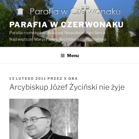
Przejdź
do
treści
PARAFIA W CZERWONAKU
Parafia rzymskokatolicka pw. Niepokalanego Serca
Najświętszej Maryi Panny, Archidiecezja Poznańska
Menu
OPUBLIKOWANE
13 LUTEGO 2011
PRZEZ
X QBA
W
Arcybiskup Józef Życiński nie żyje