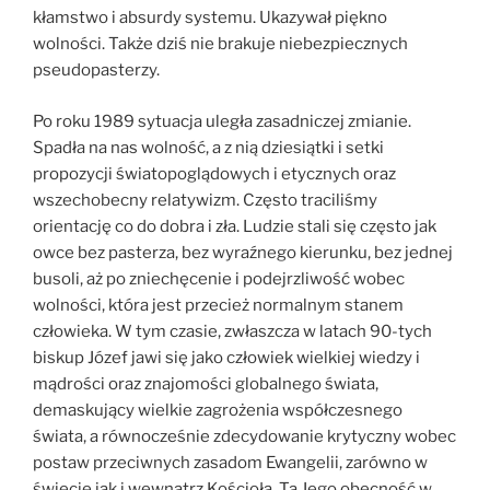
kłamstwo i absurdy systemu. Ukazywał piękno
wolności. Także dziś nie brakuje niebezpiecznych
pseudopasterzy.
Po roku 1989 sytuacja uległa zasadniczej zmianie.
Spadła na nas wolność, a z nią dziesiątki i setki
propozycji światopoglądowych i etycznych oraz
wszechobecny relatywizm. Często traciliśmy
orientację co do dobra i zła. Ludzie stali się często jak
owce bez pasterza, bez wyraźnego kierunku, bez jednej
busoli, aż po zniechęcenie i podejrzliwość wobec
wolności, która jest przecież normalnym stanem
człowieka. W tym czasie, zwłaszcza w latach 90-tych
biskup Józef jawi się jako człowiek wielkiej wiedzy i
mądrości oraz znajomości globalnego świata,
demaskujący wielkie zagrożenia współczesnego
świata, a równocześnie zdecydowanie krytyczny wobec
postaw przeciwnych zasadom Ewangelii, zarówno w
świecie jak i wewnątrz Kościoła. Ta Jego obecność w