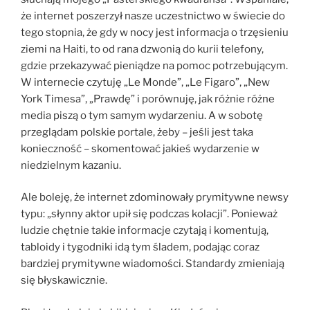
że internet poszerzył nasze uczestnictwo w świecie do
tego stopnia, że gdy w nocy jest informacja o trzęsieniu
ziemi na Haiti, to od rana dzwonią do kurii telefony,
gdzie przekazywać pieniądze na pomoc potrzebującym.
W internecie czytuję „Le Monde”, „Le Figaro”, „New
York Timesa”, „Prawdę” i porównuję, jak różnie różne
media piszą o tym samym wydarzeniu. A w sobotę
przeglądam polskie portale, żeby – jeśli jest taka
konieczność – skomentować jakieś wydarzenie w
niedzielnym kazaniu.
Ale boleję, że internet zdominowały prymitywne newsy
typu: „słynny aktor upił się podczas kolacji”. Ponieważ
ludzie chętnie takie informacje czytają i komentują,
tabloidy i tygodniki idą tym śladem, podając coraz
bardziej prymitywne wiadomości. Standardy zmieniają
się błyskawicznie.