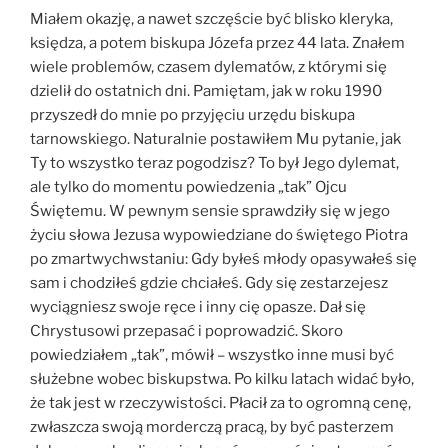
Miałem okazję, a nawet szczęście być blisko kleryka,
księdza, a potem biskupa Józefa przez 44 lata. Znałem
wiele problemów, czasem dylematów, z którymi się
dzielił do ostatnich dni. Pamiętam, jak w roku 1990
przyszedł do mnie po przyjęciu urzędu biskupa
tarnowskiego. Naturalnie postawiłem Mu pytanie, jak
Ty to wszystko teraz pogodzisz? To był Jego dylemat,
ale tylko do momentu powiedzenia „tak” Ojcu
Świętemu. W pewnym sensie sprawdziły się w jego
życiu słowa Jezusa wypowiedziane do świętego Piotra
po zmartwychwstaniu: Gdy byłeś młody opasywałeś się
sam i chodziłeś gdzie chciałeś. Gdy się zestarzejesz
wyciągniesz swoje ręce i inny cię opasze. Dał się
Chrystusowi przepasać i poprowadzić. Skoro
powiedziałem „tak”, mówił – wszystko inne musi być
służebne wobec biskupstwa. Po kilku latach widać było,
że tak jest w rzeczywistości. Płacił za to ogromną cenę,
zwłaszcza swoją morderczą pracą, by być pasterzem