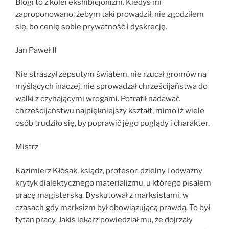
Blogi to z kolei ekshibicjonizm. Kiedyś mi
zaproponowano, żebym taki prowadził, nie zgodziłem
się, bo cenię sobie prywatność i dyskrecję.
Jan Paweł II
Nie straszył zepsutym światem, nie rzucał gromów na
myślących inaczej, nie sprowadzał chrześcijaństwa do
walki z czyhającymi wrogami. Potrafił nadawać
chrześcijaństwu najpiękniejszy kształt, mimo iż wiele
osób trudziło się, by poprawić jego poglądy i charakter.
Mistrz
Kazimierz Kłósak, ksiądz, profesor, dzielny i odważny
krytyk dialektycznego materializmu, u którego pisałem
pracę magisterską. Dyskutował z marksistami, w
czasach gdy marksizm był obowiązującą prawdą. To był
tytan pracy. Jakiś lekarz powiedział mu, że dojrzały