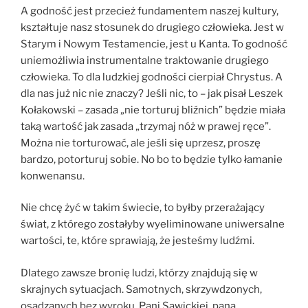
A godność jest przecież fundamentem naszej kultury,
kształtuje nasz stosunek do drugiego człowieka. Jest w
Starym i Nowym Testamencie, jest u Kanta. To godność
uniemożliwia instrumentalne traktowanie drugiego
człowieka. To dla ludzkiej godności cierpiał Chrystus. A
dla nas już nic nie znaczy? Jeśli nic, to – jak pisał Leszek
Kołakowski – zasada „nie torturuj bliźnich” będzie miała
taką wartość jak zasada „trzymaj nóż w prawej ręce”.
Można nie torturować, ale jeśli się uprzesz, proszę
bardzo, potorturuj sobie. No bo to będzie tylko łamanie
konwenansu.
Nie chcę żyć w takim świecie, to byłby przerażający
świat, z którego zostałyby wyeliminowane uniwersalne
wartości, te, które sprawiają, że jesteśmy ludźmi.
Dlatego zawsze bronię ludzi, którzy znajdują się w
skrajnych sytuacjach. Samotnych, skrzywdzonych,
osądzanych bez wyroku. Pani Sawickiej, pana