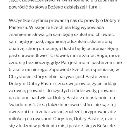
powrócić do słowa Bożego dzisiejszej liturgii.
Wszystkie czytania prowadzą nas do prawdy o Dobrym
Pasterzu. W księdze Ezechiela Bóg wypowiada
znamienne słowa: „Ja sam będę szukał moich owiec,
sam będę je pasł, zagubioną odszukam, skaleczoną
opatrzę, chorą umocnię, a tłuste będę ochraniał. Będę
pasł sprawiedliwie”. Człowiek może zaufać Bogu, może
czuć się bezpieczny, gdyż Pan jest moim pasterzem, nie
braknie mi niczego. Zapowiedź Ezechiela spełnia się w
Chrystusie, który siebie nazywa i jest Pasterzem
Dobrym. Dobry Pasterz, zna swoje owce, życie oddaje
za owce, prowadzi do czystych źródeł wody, prowadzi
na zielone pastwiska. Dobry Pasterz nieustannie ma
świadomość, że są także inne owce, które nie są z tej
owczarni i te trzeba szukać, znaleźć i przyprowadzić z
miłością do owczarni. Chrystus, Dobry Pasterz, dzieli
się z ludźmi w pełnieniu misji pasterskiej w Kościele.