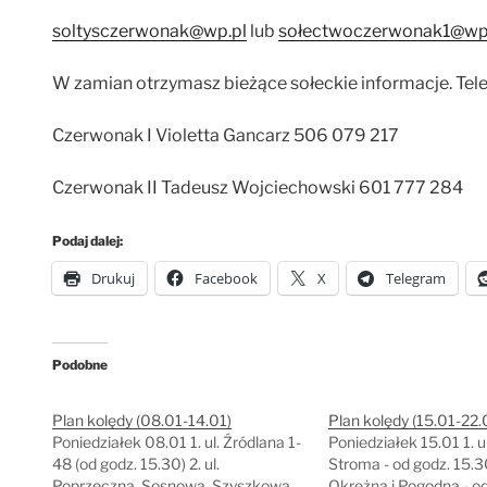
soltysczerwonak@wp.pl
lub
sołectwoczerwonak1@wp
W zamian otrzymasz bieżące sołeckie informacje. Tel
Czerwonak I Violetta Gancarz 506 079 217
Czerwonak II Tadeusz Wojciechowski 601 777 284
Podaj dalej:
Drukuj
Facebook
X
Telegram
Podobne
Plan kolędy (08.01-14.01)
Plan kolędy (15.01-22.
Poniedziałek 08.01 1. ul. Źródlana 1-
Poniedziałek 15.01 1. ul
48 (od godz. 15.30) 2. ul.
Stroma - od godz. 15.30
Poprzeczna, Sosnowa, Szyszkowa
Okrężna i Pogodna - o