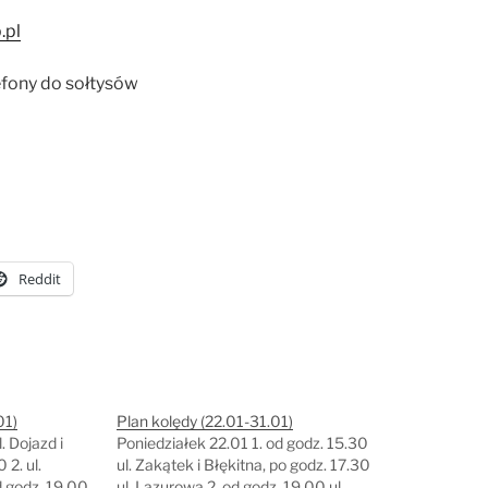
.pl
efony do sołtysów
Reddit
01)
Plan kolędy (22.01-31.01)
. Dojazd i
Poniedziałek 22.01 1. od godz. 15.30
 2. ul.
ul. Zakątek i Błękitna, po godz. 17.30
d godz. 19.00
ul. Lazurowa 2. od godz. 19.00 ul.