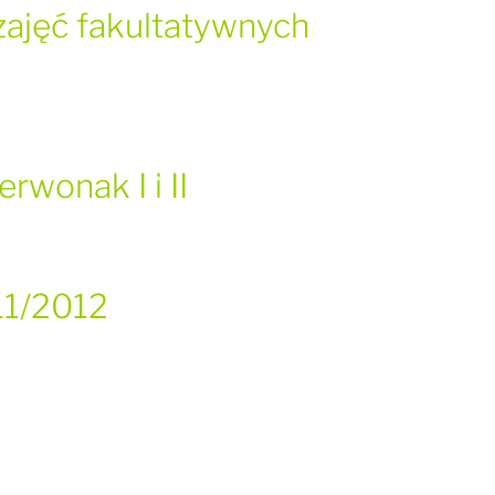
ajęć fakultatywnych
rwonak I i II
11/2012