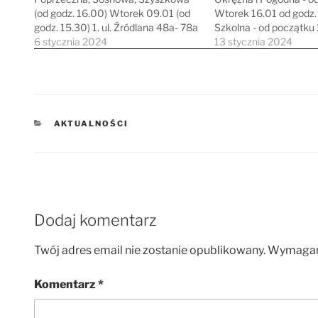
(od godz. 16.00) Wtorek 09.01 (od
Wtorek 16.01 od godz. 1
godz. 15.30) 1. ul. Źródlana 48a- 78a
Szkolna - od początku 2
2. ul. Źródlana 98-79 (od końca ulicy)
6 stycznia 2024
- od końca ulicy Środa 
13 stycznia 2024
Środa 10.01 (od godz. 15.30) 1. ul.
godz. 15.30 1. ul. Nowa 
Dolna, Sucha 2. ul. Piaskowa,
Czwartek…
Południowa, Wschodnia Czwartek
11.01…
KATEGORIE
AKTUALNOŚCI
Dodaj komentarz
Twój adres email nie zostanie opublikowany.
Wymagane
Komentarz
*