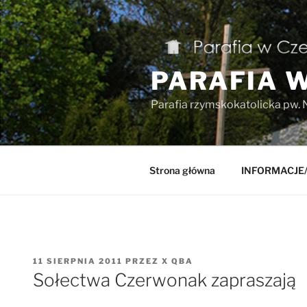
Przejdź
do
treści
PARAFIA 
Parafia rzymskokatolicka pw. 
Strona główna
INFORMACJE
OPUBLIKOWANE
11 SIERPNIA 2011
PRZEZ
X QBA
W
Sołectwa Czerwonak zapraszają