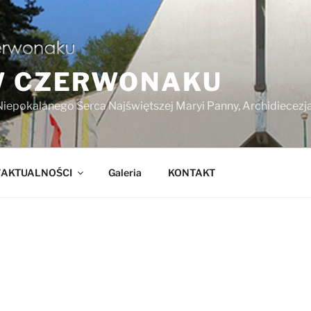
W CZERWONAKU
Niepokalanego Serca Najświętszej Maryi Panny, Archidiecez
/AKTUALNOŚCI
Galeria
KONTAKT