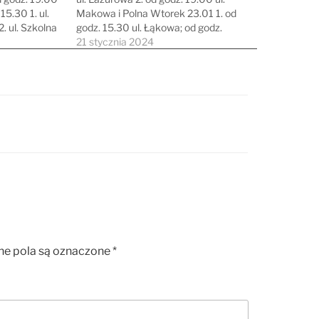
5.30 1. ul.
Makowa i Polna Wtorek 23.01 1. od
. ul. Szkolna
godz. 15.30 ul. Łąkowa; od godz.
17.01 od
16.00 os. Przylesie 1 2. od godz.
21 stycznia 2024
2. ul. Kręta
15.30 ul. Tęczowa 2; od godz. 16.00
os. Przylesie 2;…
 pola są oznaczone
*