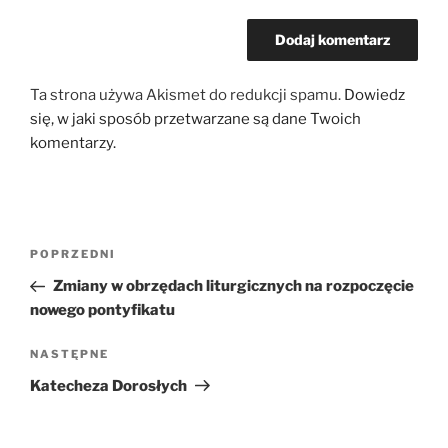
Ta strona używa Akismet do redukcji spamu.
Dowiedz
się, w jaki sposób przetwarzane są dane Twoich
komentarzy.
Nawigacja
Poprzedni
POPRZEDNI
wpisu
wpis
Zmiany w obrzędach liturgicznych na rozpoczęcie
nowego pontyfikatu
Następny
NASTĘPNE
wpis
Katecheza Dorosłych