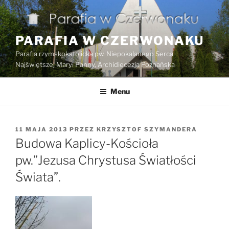
Przejdź
do
treści
PARAFIA W CZERWONAKU
Parafia rzymskokatolicka pw. Niepokalanego Serca
Najświętszej Maryi Panny, Archidiecezja Poznańska
Menu
OPUBLIKOWANE
11 MAJA 2013
PRZEZ
KRZYSZTOF SZYMANDERA
W
Budowa Kaplicy-Kościoła
pw.”Jezusa Chrystusa Światłości
Świata”.