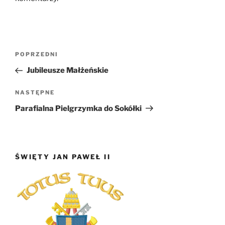
Nawigacja
Poprzedni
POPRZEDNI
wpisu
wpis
Jubileusze Małżeńskie
Następny
NASTĘPNE
wpis
Parafialna Pielgrzymka do Sokółki
ŚWIĘTY JAN PAWEŁ II