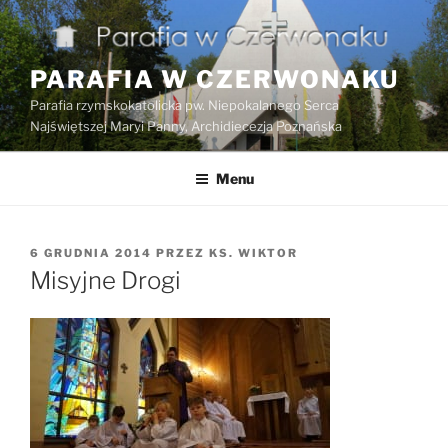
Przejdź
do
treści
PARAFIA W CZERWONAKU
Parafia rzymskokatolicka pw. Niepokalanego Serca
Najświętszej Maryi Panny, Archidiecezja Poznańska
Menu
OPUBLIKOWANE
6 GRUDNIA 2014
PRZEZ
KS. WIKTOR
W
Misyjne Drogi