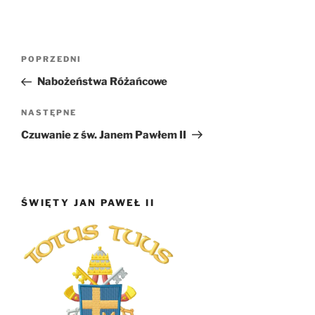
Nawigacja
Poprzedni
POPRZEDNI
wpisu
wpis
Nabożeństwa Różańcowe
Następny
NASTĘPNE
wpis
Czuwanie z św. Janem Pawłem II
ŚWIĘTY JAN PAWEŁ II