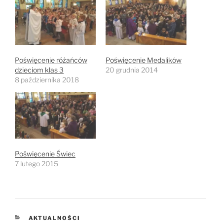
Poświęcenie różańców
Poświęcenie Medalików
dzieciom klas 3
20 grudnia 2014
8 października 2018
Poświęcenie Świec
7 lutego 2015
KATEGORIE
AKTUALNOŚCI