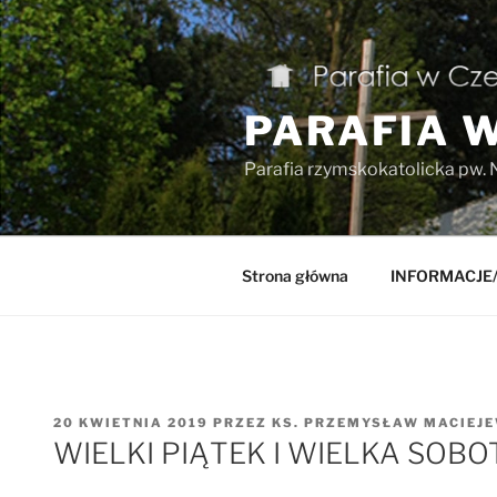
Przejdź
do
treści
PARAFIA 
Parafia rzymskokatolicka pw. 
Strona główna
INFORMACJE
OPUBLIKOWANE
20 KWIETNIA 2019
PRZEZ
KS. PRZEMYSŁAW MACIEJ
W
WIELKI PIĄTEK I WIELKA SOBO