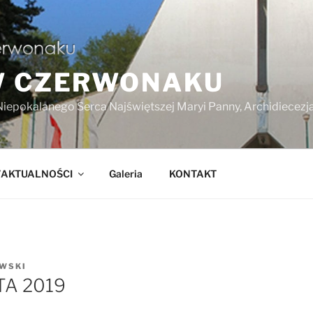
W CZERWONAKU
Niepokalanego Serca Najświętszej Maryi Panny, Archidiecez
/AKTUALNOŚCI
Galeria
KONTAKT
EWSKI
TA 2019