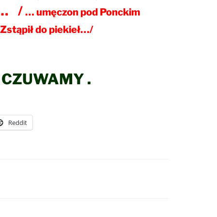
s… /
… umęczon pod Ponckim
 Zstąpił do piekieł…/
– CZUWAMY .
Reddit