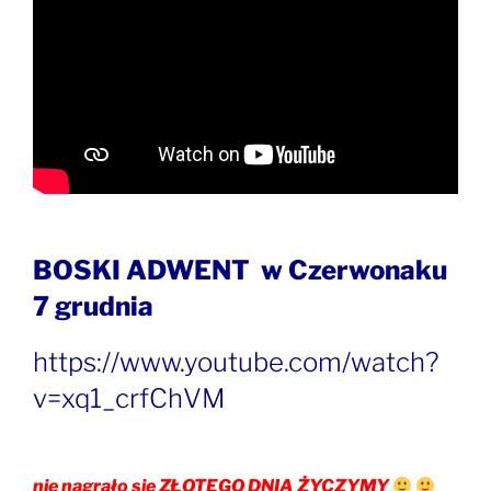
BOSKI ADWENT w Czerwonaku
7 grudnia
https://www.youtube.com/watch?
v=xq1_crfChVM
nie nagrało się ZŁOTEGO DNIA ŻYCZYMY