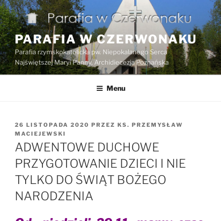
Przejdź
do
treści
PARAFIA W CZERWONAKU
Parafia rzymskokatolicka pw. Niepokalanego Serca
Najświętszej Maryi Panny, Archidiecezja Poznańska
Menu
OPUBLIKOWANE
26 LISTOPADA 2020
PRZEZ
KS. PRZEMYSŁAW
W
MACIEJEWSKI
ADWENTOWE DUCHOWE
PRZYGOTOWANIE DZIECI I NIE
TYLKO DO ŚWIĄT BOŻEGO
NARODZENIA