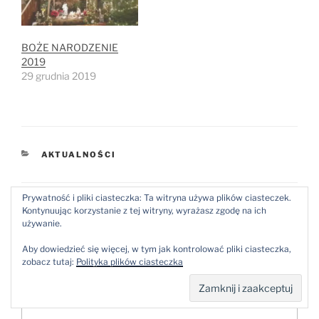
BOŻE NARODZENIE
2019
29 grudnia 2019
KATEGORIE
AKTUALNOŚCI
Prywatność i pliki ciasteczka: Ta witryna używa plików ciasteczek.
Kontynuując korzystanie z tej witryny, wyrażasz zgodę na ich
Dodaj komentarz
używanie.
Twój adres email nie zostanie opublikowany.
Aby dowiedzieć się więcej, w tym jak kontrolować pliki ciasteczka,
Wymagane pola są oznaczone
*
zobacz tutaj:
Polityka plików ciasteczka
Komentarz
*