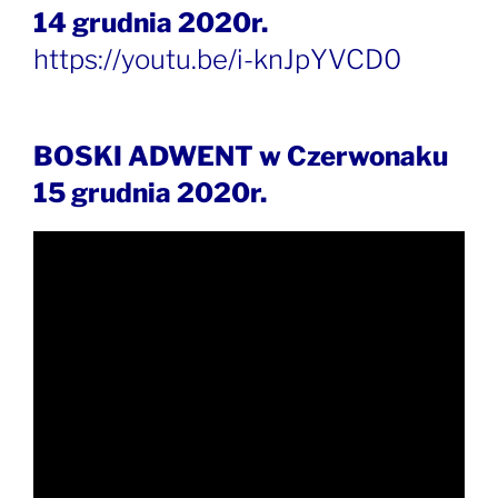
14 grudnia 2020r.
https://youtu.be/i-knJpYVCD0
BOSKI ADWENT w Czerwonaku
15 grudnia 2020r.