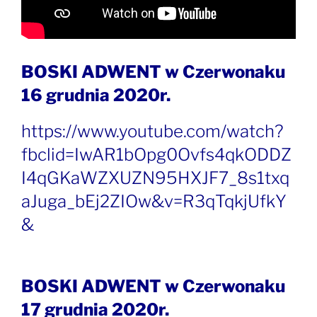
BOSKI ADWENT w Czerwonaku
16 grudnia 2020r.
https://www.youtube.com/watch?
fbclid=IwAR1bOpg0Ovfs4qkODDZ
I4qGKaWZXUZN95HXJF7_8s1txq
aJuga_bEj2ZIOw&v=R3qTqkjUfkY
&
BOSKI ADWENT w Czerwonaku
17 grudnia 2020r.