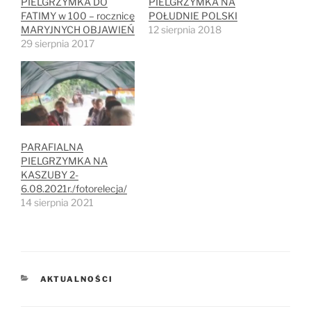
PIELGRZYMKA DO
PIELGRZYMKA NA
FATIMY w 100 – rocznicę
POŁUDNIE POLSKI
MARYJNYCH OBJAWIEŃ
12 sierpnia 2018
29 sierpnia 2017
PARAFIALNA
PIELGRZYMKA NA
KASZUBY 2-
6.08.2021r./fotorelecja/
14 sierpnia 2021
KATEGORIE
AKTUALNOŚCI