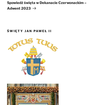
wpis
Spowiedź święta w Dekanacie Czerwonackim –
Adwent 2023
ŚWIĘTY JAN PAWEŁ II