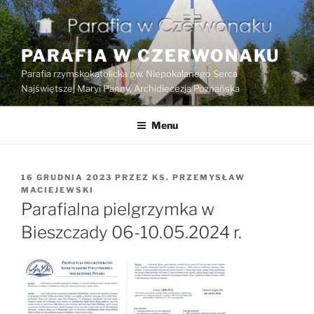
Przejdź
do
treści
PARAFIA W CZERWONAKU
Parafia rzymskokatolicka pw. Niepokalanego Serca
Najświętszej Maryi Panny, Archidiecezja Poznańska
Menu
OPUBLIKOWANE
16 GRUDNIA 2023
PRZEZ
KS. PRZEMYSŁAW
W
MACIEJEWSKI
Parafialna pielgrzymka w
Bieszczady 06-10.05.2024 r.