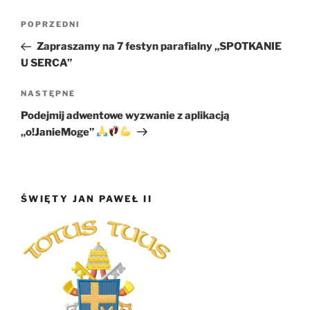
Nawigacja
Poprzedni
POPRZEDNI
wpisu
wpis
Zapraszamy na 7 festyn parafialny „SPOTKANIE
U SERCA”
Następny
NASTĘPNE
wpis
Podejmij adwentowe wyzwanie z aplikacją
„o!JanieMoge”
ŚWIĘTY JAN PAWEŁ II