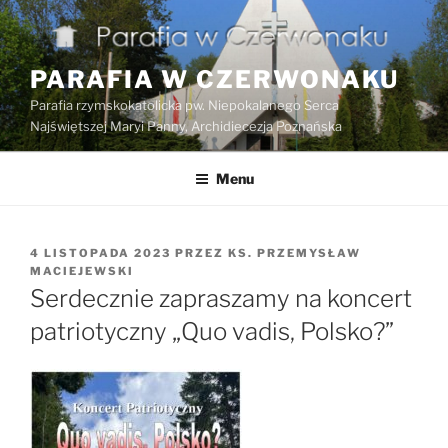
Przejdź
do
treści
PARAFIA W CZERWONAKU
Parafia rzymskokatolicka pw. Niepokalanego Serca
Najświętszej Maryi Panny, Archidiecezja Poznańska
Menu
OPUBLIKOWANE
4 LISTOPADA 2023
PRZEZ
KS. PRZEMYSŁAW
W
MACIEJEWSKI
Serdecznie zapraszamy na koncert
patriotyczny „Quo vadis, Polsko?”