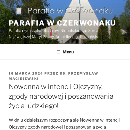
Przejdź
do
treści
PARAFIA W CZERWONAKU
Parafia rzymskokatolicka pw. Niepokalanego Serca
Najświętszej Maryi Panny, Archidiecezja Poznańska
Menu
OPUBLIKOWANE
16 MARCA 2024
PRZEZ
KS. PRZEMYSŁAW
W
MACIEJEWSKI
Nowenna w intencji Ojczyzny,
zgody narodowej i poszanowania
życia ludzkiego!
W dniu dzisiejszym rozpoczyna się Nowenna w intencji
Ojczyzny, zgody narodowej i poszanowania życia