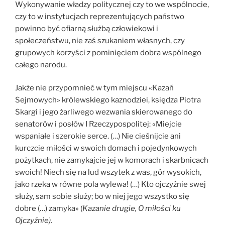
Wykonywanie władzy politycznej czy to we wspólnocie,
czy to w instytucjach reprezentujących państwo
powinno być ofiarną służbą człowiekowi i
społeczeństwu, nie zaś szukaniem własnych, czy
grupowych korzyści z pominięciem dobra wspólnego
całego narodu.
Jakże nie przypomnieć w tym miejscu «Kazań
Sejmowych» królewskiego kaznodziei, księdza Piotra
Skargi i jego żarliwego wezwania skierowanego do
senatorów i posłów I Rzeczypospolitej: «Miejcie
wspaniałe i szerokie serce. (…) Nie cieśnijcie ani
kurczcie miłości w swoich domach i pojedynkowych
pożytkach, nie zamykajcie jej w komorach i skarbnicach
swoich! Niech się na lud wszytek z was, gór wysokich,
jako rzeka w równe pola wylewa! (…) Kto ojczyźnie swej
służy, sam sobie służy; bo w niej jego wszystko się
dobre (…) zamyka» (
Kazanie drugie, O miłości ku
Ojczyźnie).