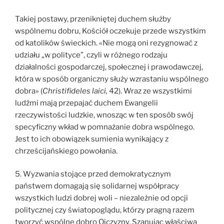
Takiej postawy, przenikniętej duchem służby
wspólnemu dobru, Kościół oczekuje przede wszystkim
od katolików świeckich. «Nie mogą oni rezygnować z
udziału „w polityce”, czyli w różnego rodzaju
działalności gospodarczej, społecznej i prawodawczej,
która w sposób organiczny służy wzrastaniu wspólnego
dobra» (
Christifideles laici,
42). Wraz ze wszystkimi
ludźmi mają przepajać duchem Ewangelii
rzeczywistości ludzkie, wnosząc w ten sposób swój
specyficzny wkład w pomnażanie dobra wspólnego.
Jest to ich obowiązek sumienia wynikający z
chrześcijańskiego powołania.
5. Wyzwania stojące przed demokratycznym
państwem domagają się solidarnej współpracy
wszystkich ludzi dobrej woli – niezależnie od opcji
politycznej czy światopoglądu, którzy pragną razem
tworzyć wspólne dobro Ojczyzny. Szanując właściwą