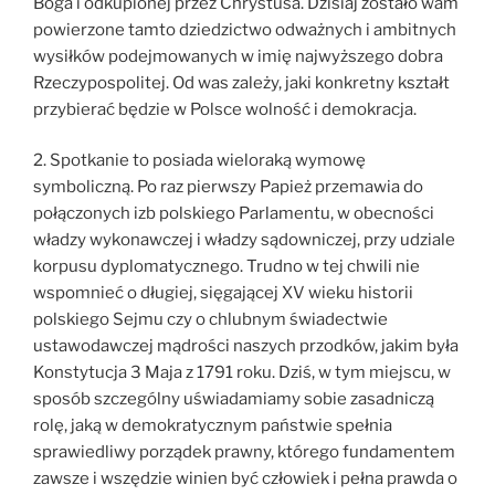
Boga i odkupionej przez Chrystusa. Dzisiaj zostało wam
powierzone tamto dziedzictwo odważnych i ambitnych
wysiłków podejmowanych w imię najwyższego dobra
Rzeczypospolitej. Od was zależy, jaki konkretny kształt
przybierać będzie w Polsce wolność i demokracja.
2. Spotkanie to posiada wieloraką wymowę
symboliczną. Po raz pierwszy Papież przemawia do
połączonych izb polskiego Parlamentu, w obecności
władzy wykonawczej i władzy sądowniczej, przy udziale
korpusu dyplomatycznego. Trudno w tej chwili nie
wspomnieć o długiej, sięgającej XV wieku historii
polskiego Sejmu czy o chlubnym świadectwie
ustawodawczej mądrości naszych przodków, jakim była
Konstytucja 3 Maja z 1791 roku. Dziś, w tym miejscu, w
sposób szczególny uświadamiamy sobie zasadniczą
rolę, jaką w demokratycznym państwie spełnia
sprawiedliwy porządek prawny, którego fundamentem
zawsze i wszędzie winien być człowiek i pełna prawda o