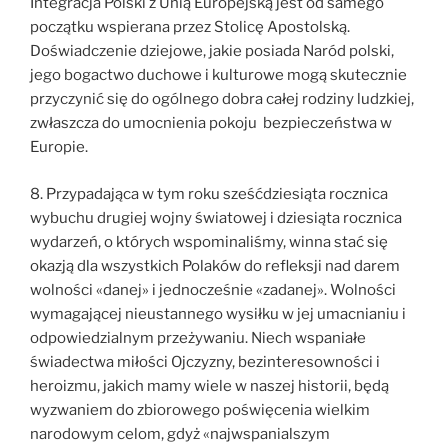
Integracja Polski z Unią Europejską jest od samego
początku wspierana przez Stolicę Apostolską.
Doświadczenie dziejowe, jakie posiada Naród polski,
jego bogactwo duchowe i kulturowe mogą skutecznie
przyczynić się do ogólnego dobra całej rodziny ludzkiej,
zwłaszcza do umocnienia pokoju bezpieczeństwa w
Europie.
8. Przypadająca w tym roku sześćdziesiąta rocznica
wybuchu drugiej wojny światowej i dziesiąta rocznica
wydarzeń, o których wspominaliśmy, winna stać się
okazją dla wszystkich Polaków do refleksji nad darem
wolności «danej» i jednocześnie «zadanej». Wolności
wymagającej nieustannego wysiłku w jej umacnianiu i
odpowiedzialnym przeżywaniu. Niech wspaniałe
świadectwa miłości Ojczyzny, bezinteresowności i
heroizmu, jakich mamy wiele w naszej historii, będą
wyzwaniem do zbiorowego poświęcenia wielkim
narodowym celom, gdyż «najwspanialszym