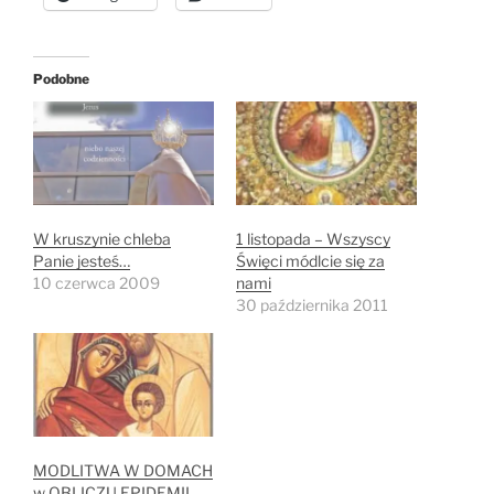
Podobne
W kruszynie chleba
1 listopada – Wszyscy
Panie jesteś…
Święci módlcie się za
10 czerwca 2009
nami
30 października 2011
MODLITWA W DOMACH
w OBLICZU EPIDEMII