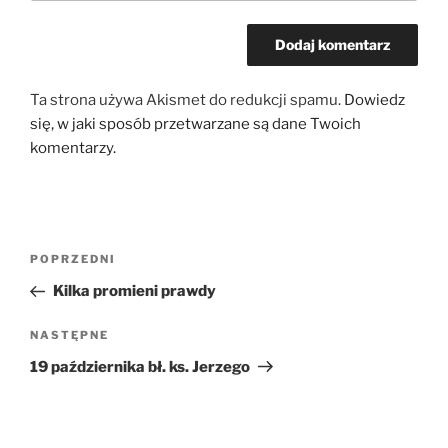
Ta strona używa Akismet do redukcji spamu.
Dowiedz
się, w jaki sposób przetwarzane są dane Twoich
komentarzy.
Nawigacja
Poprzedni
POPRZEDNI
wpisu
wpis
Kilka promieni prawdy
Następny
NASTĘPNE
wpis
19 października bł. ks. Jerzego