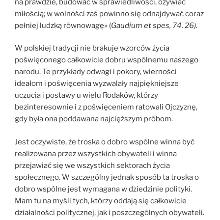
na prawdzie, budować w sprawiedliwości, ożywiać
miłością; w wolności zaś powinno się odnajdywać coraz
pełniej ludzką równowagę» (
Gaudium et spes, 74. 26).
W polskiej tradycji nie brakuje wzorców życia
poświęconego całkowicie dobru wspólnemu naszego
narodu. Te przykłady odwagi i pokory, wierności
ideałom i poświęcenia wyzwalały najpiękniejsze
uczucia i postawy u wielu Rodaków, którzy
bezinteresownie i z poświęceniem ratowali Ojczyznę,
gdy była ona poddawana najcięższym próbom.
Jest oczywiste, że troska o dobro wspólne winna być
realizowana przez wszystkich obywateli i winna
przejawiać się we wszystkich sektorach życia
społecznego. W szczególny jednak sposób ta troska o
dobro wspólne jest wymagana w dziedzinie polityki.
Mam tu na myśli tych, którzy oddają się całkowicie
działalności politycznej, jak i poszczególnych obywateli.