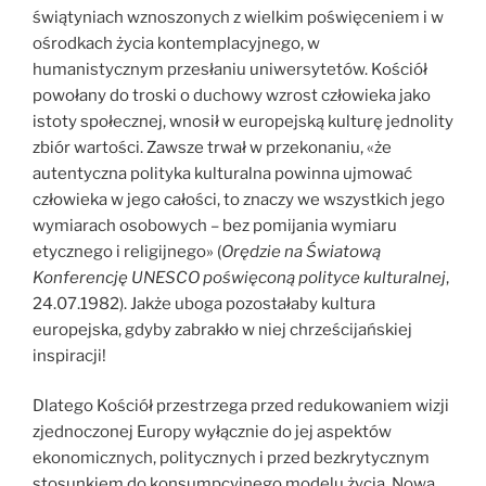
świątyniach wznoszonych z wielkim poświęceniem i w
ośrodkach życia kontemplacyjnego, w
humanistycznym przesłaniu uniwersytetów. Kościół
powołany do troski o duchowy wzrost człowieka jako
istoty społecznej, wnosił w europejską kulturę jednolity
zbiór wartości. Zawsze trwał w przekonaniu, «że
autentyczna polityka kulturalna powinna ujmować
człowieka w jego całości, to znaczy we wszystkich jego
wymiarach osobowych – bez pomijania wymiaru
etycznego i religijnego» (
Orędzie na Światową
Konferencję UNESCO poświęconą polityce kulturalnej
,
24.07.1982). Jakże uboga pozostałaby kultura
europejska, gdyby zabrakło w niej chrześcijańskiej
inspiracji!
Dlatego Kościół przestrzega przed redukowaniem wizji
zjednoczonej Europy wyłącznie do jej aspektów
ekonomicznych, politycznych i przed bezkrytycznym
stosunkiem do konsumpcyjnego modelu życia. Nową