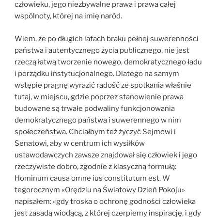
człowieku, jego niezbywalne prawa i prawa całej
wspólnoty, której na imię naród.
Wiem, że po długich latach braku pełnej suwerenności
państwa i autentycznego życia publicznego, nie jest
rzeczą łatwą tworzenie nowego, demokratycznego ładu
i porządku instytucjonalnego. Dlatego na samym
wstępie pragnę wyrazić radość ze spotkania właśnie
tutaj, w miejscu, gdzie poprzez stanowienie prawa
budowane są trwałe podwaliny funkcjonowania
demokratycznego państwa i suwerennego w nim
społeczeństwa. Chciałbym też życzyć Sejmowi i
Senatowi, aby w centrum ich wysiłków
ustawodawczych zawsze znajdował się człowiek i jego
rzeczywiste dobro, zgodnie z klasyczną formułą:
Hominum causa omne ius constitutum est. W
tegorocznym «Orędziu na Światowy Dzień Pokoju»
napisałem: «gdy troska o ochronę godności człowieka
jest zasadą wiodącą, z której czerpiemy inspirację, i gdy