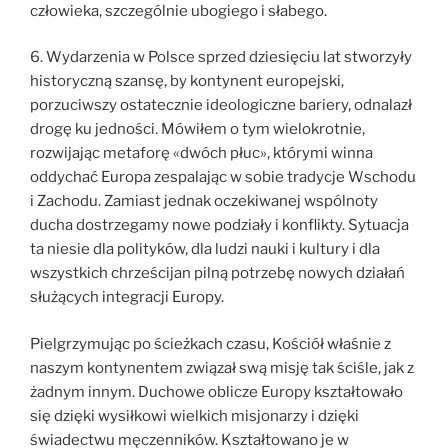
człowieka, szczególnie ubogiego i słabego.
6. Wydarzenia w Polsce sprzed dziesięciu lat stworzyły
historyczną szansę, by kontynent europejski,
porzuciwszy ostatecznie ideologiczne bariery, odnalazł
drogę ku jedności. Mówiłem o tym wielokrotnie,
rozwijając metaforę «dwóch płuc», którymi winna
oddychać Europa zespalając w sobie tradycje Wschodu
i Zachodu. Zamiast jednak oczekiwanej wspólnoty
ducha dostrzegamy nowe podziały i konflikty. Sytuacja
ta niesie dla polityków, dla ludzi nauki i kultury i dla
wszystkich chrześcijan pilną potrzebę nowych działań
służących integracji Europy.
Pielgrzymując po ścieżkach czasu, Kościół właśnie z
naszym kontynentem związał swą misję tak ściśle, jak z
żadnym innym. Duchowe oblicze Europy kształtowało
się dzięki wysiłkowi wielkich misjonarzy i dzięki
świadectwu męczenników. Kształtowano je w