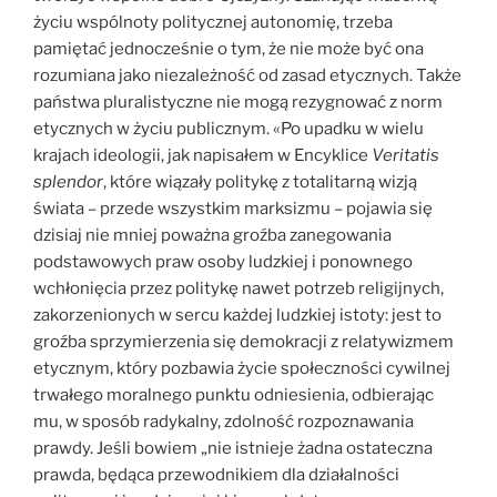
życiu wspólnoty politycznej autonomię, trzeba
pamiętać jednocześnie o tym, że nie może być ona
rozumiana jako niezależność od zasad etycznych. Także
państwa pluralistyczne nie mogą rezygnować z norm
etycznych w życiu publicznym. «Po upadku w wielu
krajach ideologii, jak napisałem w Encyklice
Veritatis
splendor
, które wiązały politykę z totalitarną wizją
świata – przede wszystkim marksizmu – pojawia się
dzisiaj nie mniej poważna groźba zanegowania
podstawowych praw osoby ludzkiej i ponownego
wchłonięcia przez politykę nawet potrzeb religijnych,
zakorzenionych w sercu każdej ludzkiej istoty: jest to
groźba sprzymierzenia się demokracji z relatywizmem
etycznym, który pozbawia życie społeczności cywilnej
trwałego moralnego punktu odniesienia, odbierając
mu, w sposób radykalny, zdolność rozpoznawania
prawdy. Jeśli bowiem „nie istnieje żadna ostateczna
prawda, będąca przewodnikiem dla działalności