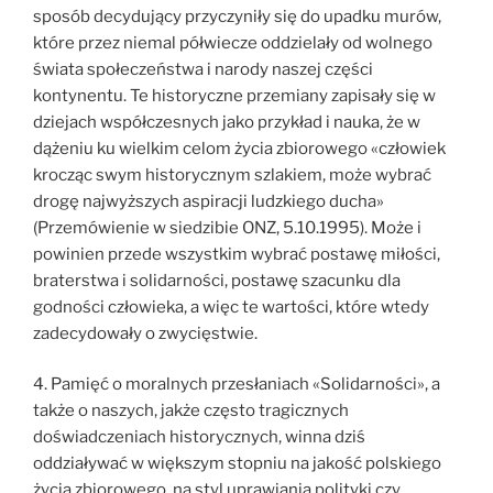
sposób decydujący przyczyniły się do upadku murów,
które przez niemal półwiecze oddzielały od wolnego
świata społeczeństwa i narody naszej części
kontynentu. Te historyczne przemiany zapisały się w
dziejach współczesnych jako przykład i nauka, że w
dążeniu ku wielkim celom życia zbiorowego «człowiek
krocząc swym historycznym szlakiem, może wybrać
drogę najwyższych aspiracji ludzkiego ducha»
(Przemówienie w siedzibie ONZ, 5.10.1995). Może i
powinien przede wszystkim wybrać postawę miłości,
braterstwa i solidarności, postawę szacunku dla
godności człowieka, a więc te wartości, które wtedy
zadecydowały o zwycięstwie.
4. Pamięć o moralnych przesłaniach «Solidarności», a
także o naszych, jakże często tragicznych
doświadczeniach historycznych, winna dziś
oddziaływać w większym stopniu na jakość polskiego
życia zbiorowego, na styl uprawiania polityki czy