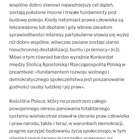
wspólne dobro stanowi najważniejszy cel dążeń,
zostają położone mocne i trwałe fundamenty pod
budowę pokoju. Kiedy natomiast prawa człowieka są
lekceważone lub deptane i gdy wbrew zasadom
sprawiedliwości interesy partykularne stawia się wyżej
niż dobro wspólne, wówczas zasiane zostaje ziarno
nieuchronnej destabilizacji, buntu i przemocy» (n.1).
Mówi o tym również bardzo wyraźnie Konkordat
między Stolicą Apostolską i Rzecząpospolitą Polską w
preambule: «fundamentem rozwoju wolnego i
demokratycznego społeczeństwa jest poszanowanie
godności osoby ludzkiej i jej praw».
Kościół w Polsce, który na przestrzeni całego
powojennego okresu panowania totalitarnego
systemu wielokrotnie stawał w obronie praw człowieka
i praw narodu, także i teraz, w warunkach demokracji,
pragnie sprzyjać budowaniu życia społecznego, w tym
również regulującego je porządku prawnego, na