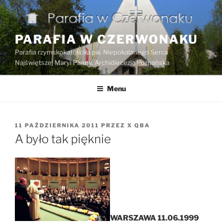
Przejdź
do
treści
PARAFIA W CZERWONAKU
Parafia rzymskokatolicka pw. Niepokalanego Serca
Najświętszej Maryi Panny, Archidiecezja Poznańska
Menu
OPUBLIKOWANE
11 PAŹDZIERNIKA 2011
PRZEZ
X QBA
W
A było tak pięknie
WARSZAWA 11.06.1999