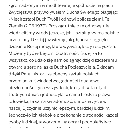
zgromadzonymi w modlitewnej wspólnocie na placu
Zwycięstwa, przywoływałem Ducha Świętego błagając:
«Niech zstąpi Duch Twój! I odnowi oblicze ziemi. Tej
Ziemi!» (2.06.1979). Prosząc ufnie o tę odnowę, nie
wiedzieliśmy wtedy jeszcze, jaki kształt przyjmą polskie
przemiany. Dzisiaj już wiemy, jak głęboko sięgnęło
działanie Bożej mocy, która wyzwala, leczy i oczyszcza.
Możemy być wdzięczni Opatrzności Bożej za to
wszystko, co udało się nam osiągnąć dzięki szczeremu
otwarciu serc na łaskę Ducha Pocieszyciela. Składam
dzięki Panu historii za obecny kształt polskich
przemian, za świadectwo godności i duchowej
niezłomności tych wszystkich, których w tamtych
trudnych dniach jednoczyła ta sama troska o prawa
człowieka, ta sama świadomość, iż można życie w
naszej Ojczyźnie uczynić lepszym, bardziej ludzkim.
Jednoczyło ich głębokie przekonanie o godności każdej
osoby ludzkiej, stworzonej na obraz i podobieństwo