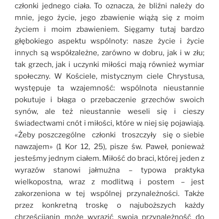
członki jednego ciała. To oznacza, że bliźni należy do
mnie, jego życie, jego zbawienie wiążą się z moim
życiem i moim zbawieniem. Sięgamy tutaj bardzo
głębokiego aspektu wspólnoty: nasze życie i życie
innych są współzależne, zarówno w dobru, jak i w złu;
tak grzech, jak i uczynki miłości mają również wymiar
społeczny. W Kościele, mistycznym ciele Chrystusa,
występuje ta wzajemność: wspólnota nieustannie
pokutuje i błaga o przebaczenie grzechów swoich
synów, ale też nieustannie weseli się i cieszy
świadectwami cnót i miłości, które w niej się pojawiają.
«Żeby poszczególne członki troszczyły się o siebie
nawzajem» (1 Kor 12, 25), pisze św. Paweł, ponieważ
jesteśmy jednym ciałem. Miłość do braci, której jeden z
wyrazów stanowi jałmużna – typowa praktyka
wielkopostna, wraz z modlitwą i postem – jest
zakorzeniona w tej wspólnej przynależności. Także
przez konkretną troskę o najuboższych każdy
chrześcijanin może wyrazić swoją przynależność do