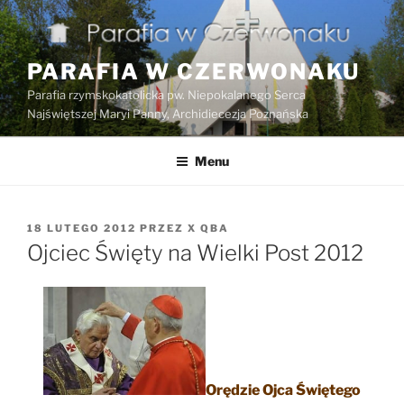
Przejdź
do
treści
PARAFIA W CZERWONAKU
Parafia rzymskokatolicka pw. Niepokalanego Serca
Najświętszej Maryi Panny, Archidiecezja Poznańska
Menu
OPUBLIKOWANE
18 LUTEGO 2012
PRZEZ
X QBA
W
Ojciec Święty na Wielki Post 2012
Orędzie Ojca Świętego