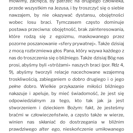
mówimy, zachęca, by patrzeć na drugiego człowieka,
przede wszystkim na Jezusa, i by troszczyć się o siebie
nawzajem, by nie okazywać dystansu, obojętności
wobec losu braci. Tymczasem często dominuje
postawa przeciwna: obojętność, brak zainteresowania,
które rodzą się z egoizmu, maskowanego przez
pozorne poszanowanie «sfery prywatnej». Także dzisiaj
z mocą rozbrzmiewa głos Pana, który wzywa każdego z
nas do troszczenia się o bliźniego. Także dzisiaj Bóg nas
prosi, abyśmy byli «stróżami» naszych braci (por. Rdz 4,
9), abyśmy tworzyli relacje nacechowane wzajemną
troskliwością, zabieganiem o
dobro
drugiego i o jego
pełne
dobro. Wielkie przykazanie miłości bliźniego
nakazuje i apeluje, by mieć świadomość, że jest się
odpowiedzialnym za tego, kto tak jak ja jest
stworzeniem i dzieckiem Bożym: fakt, że jesteśmy
braćmi w człowieczeństwie, a często także w wierze,
winien nas skłaniać do dostrzegania w bliźnim
prawdziwego
alter ego
, nieskończenie umiłowanego