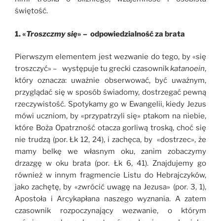
świętość.
1. «
Troszczmy się
» – odpowiedzialność za brata
Pierwszym elementem jest wezwanie do tego, by «się
troszczyć» – występuje tu grecki czasownik
katanoein
,
który oznacza: uważnie obserwować, być uważnym,
przyglądać się w sposób świadomy, dostrzegać pewną
rzeczywistość. Spotykamy go w Ewangelii, kiedy Jezus
mówi uczniom, by «przypatrzyli się» ptakom na niebie,
które Boża Opatrzność otacza gorliwą troską, choć się
nie trudzą (por. Łk 12, 24), i zachęca, by «dostrzec», że
mamy belkę we własnym oku, zanim zobaczymy
drzazgę w oku brata (por. Łk 6, 41). Znajdujemy go
również w innym fragmencie Listu do Hebrajczyków,
jako zachętę, by «zwrócić uwagę na Jezusa» (por. 3, 1),
Apostoła i Arcykapłana naszego wyznania. A zatem
czasownik rozpoczynający wezwanie, o którym