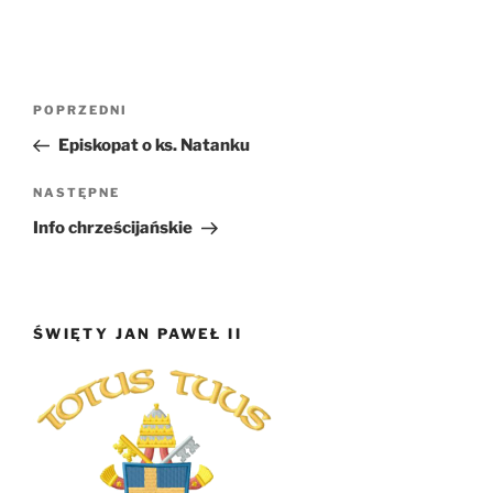
Nawigacja
Poprzedni
POPRZEDNI
wpisu
wpis
Episkopat o ks. Natanku
Następny
NASTĘPNE
wpis
Info chrześcijańskie
ŚWIĘTY JAN PAWEŁ II