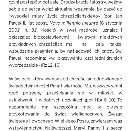
czyni postępów, cofa się. Drodzy bracia i siostry, weźmy
sobie do serca wciąż aktualne wezwanie, by dążyć do
«wysokiej miary życia chrześcijańskiego» (por. Jan
Paweł II, list apost.
Novo millennio ineunte
[6 stycznia
2001], n. 31). Kościół w swej mądrości, uznając i
ogłaszając błogosławionymi i świętymi niektórych
przykładnych chrześcijan, ma na celu także
wzbudzanie pragnienia, by naśladować ich cnoty. Św.
Paweł napomina: «w okazywaniu czci jedni drugich
wyprzedzajcie» (Rz 12, 10).
W świecie, który wymaga od chrześcijan odnowionego
świadectwa miłości Pana i wierności Mu, wszyscy winni
czuć potrzebę prześcigania się w miłości, w
usługiwaniu i w dobrych uczynkach (por. Hbr 6, 10). To
napomnienie ma szczególną moc w okresie
przygotowania do świąt wielkanocnych. Życząc
świętego i owocnego Wielkiego Postu, zawierzam was
wstawiennictwu Najświętszej Maryi Panny i z serca