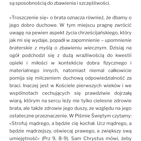
są sposobnością do zbawienia i szczęśliwości.
«Troszczenie się» o brata oznacza również, że dbamy o
jego dobro duchowe. W tym miejscu pragnę zwrócić
uwagę na pewien aspekt życia chrześcijańskiego, który
jak mi się wydaje, popadł w zapomnienie –
upomnienie
braterskie z myślą o zbawieniu wiecznym
. Dzisiaj na
ogół podchodzi się z dużą wrażliwością do kwestii
opieki i miłości w kontekście dobra fizycznego i
materialnego innych, natomiast niemal całkowicie
pomija się milczeniem duchową odpowiedzialność za
braci. Inaczej jest w Kościele pierwszych wieków i we
wspólnotach cechujących się prawdziwie dojrzałą
wiarą, którym na sercu leży nie tylko cielesne zdrowie
brata, ale także zdrowie jego duszy, ze względu na jego
ostateczne przeznaczenie. W Piśmie Świętym czytamy:
«Strofuj mądrego, a będzie cię kochał. Ucz mądrego, a
będzie mądrzejszy, oświecaj prawego, a zwiększy swą
umiejętność» (Prz 9, 8-9). Sam Chrystus mówi, żeby