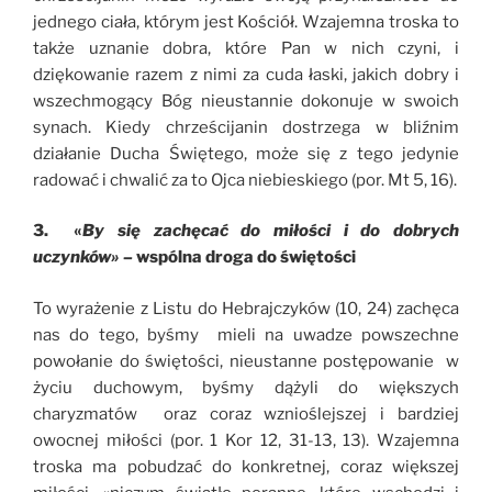
jednego ciała, którym jest Kościół. Wzajemna troska to
także uznanie dobra, które Pan w nich czyni, i
dziękowanie razem z nimi za cuda łaski, jakich dobry i
wszechmogący Bóg nieustannie dokonuje w swoich
synach. Kiedy chrześcijanin dostrzega w bliźnim
działanie Ducha Świętego, może się z tego jedynie
radować i chwalić za to Ojca niebieskiego (por. Mt 5, 16).
3. «
By się zachęcać do miłości i do dobrych
uczynków» –
wspólna droga do świętości
To wyrażenie z Listu do Hebrajczyków (10, 24) zachęca
nas do tego, byśmy mieli na uwadze powszechne
powołanie do świętości, nieustanne postępowanie w
życiu duchowym, byśmy dążyli do większych
charyzmatów oraz coraz wznioślejszej i bardziej
owocnej miłości (por. 1 Kor 12, 31-13, 13). Wzajemna
troska ma pobudzać do konkretnej, coraz większej