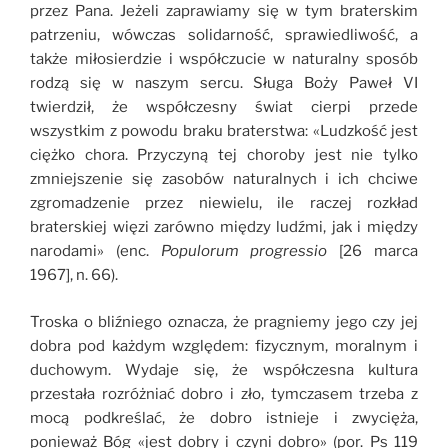
przez Pana. Jeżeli zaprawiamy się w tym braterskim
patrzeniu, wówczas solidarność, sprawiedliwość, a
także miłosierdzie i współczucie w naturalny sposób
rodzą się w naszym sercu. Sługa Boży Paweł VI
twierdził, że współczesny świat cierpi przede
wszystkim z powodu braku braterstwa: «Ludzkość jest
ciężko chora. Przyczyną tej choroby jest nie tylko
zmniejszenie się zasobów naturalnych i ich chciwe
zgromadzenie przez niewielu, ile raczej rozkład
braterskiej więzi zarówno między ludźmi, jak i między
narodami» (enc.
Populorum progressio
[26 marca
1967], n. 66).
Troska o bliźniego oznacza, że pragniemy jego czy jej
dobra pod każdym względem: fizycznym, moralnym i
duchowym. Wydaje się, że współczesna kultura
przestała rozróżniać dobro i zło, tymczasem trzeba z
mocą podkreślać, że dobro istnieje i zwycięża,
ponieważ Bóg «jest dobry i czyni dobro» (por. Ps 119