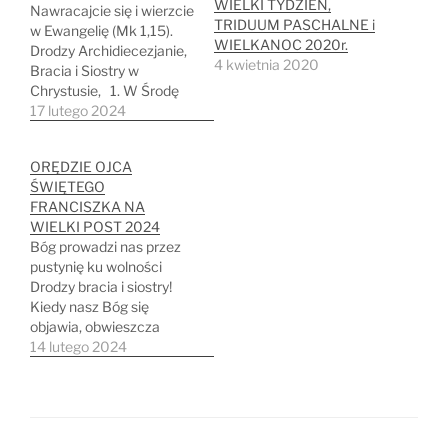
WIELKI TYDZIEŃ,
Nawracajcie się i wierzcie
TRIDUUM PASCHALNE i
w Ewangelię (Mk 1,15).
WIELKANOC 2020r.
Drodzy Archidiecezjanie,
4 kwietnia 2020
Bracia i Siostry w
Chrystusie, 1. W Środę
Popielcową wkroczyliśmy
17 lutego 2024
w czterdziestodniowy
czas Wielkiego Postu. Na
ORĘDZIE OJCA
początku tego okresu – w
ŚWIĘTEGO
jego dzisiejszą pierwszą
FRANCISZKA NA
niedzielę – staje przed
WIELKI POST 2024
nami Chrystus z
Bóg prowadzi nas przez
wezwaniem: „Czas się
pustynię ku wolności
wypełnił i bliskie jest…
Drodzy bracia i siostry!
Kiedy nasz Bóg się
objawia, obwieszcza
wolność: „Ja jestem Pan,
14 lutego 2024
twój Bóg, który cię
wywiódł z ziemi egipskiej,
z domu niewoli” (Wj 20,
2). Tak rozpoczyna się
Dekalog dany