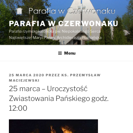
Przejdź
do
treści
PARAFIA W CZERWONAKU
Parafia rzymskokatolicka pw. Niepokalanego Serca
Najświętszej Maryi Panny, Archidiecezja Poznańska
Menu
OPUBLIKOWANE
25 MARCA 2020
PRZEZ
KS. PRZEMYSŁAW
W
MACIEJEWSKI
25 marca – Uroczystość
Zwiastowania Pańskiego godz.
12:00