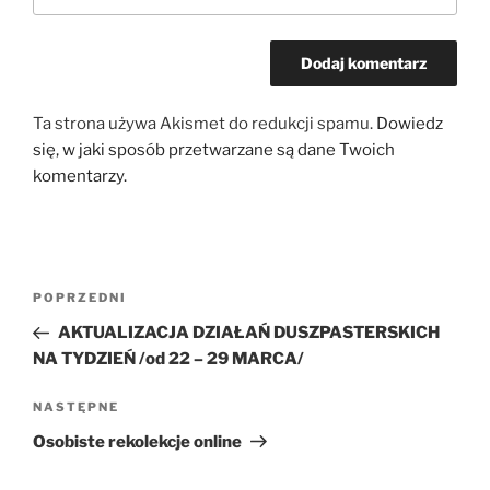
Ta strona używa Akismet do redukcji spamu.
Dowiedz
się, w jaki sposób przetwarzane są dane Twoich
komentarzy.
Nawigacja
Poprzedni
POPRZEDNI
wpisu
wpis
AKTUALIZACJA DZIAŁAŃ DUSZPASTERSKICH
NA TYDZIEŃ /od 22 – 29 MARCA/
Następny
NASTĘPNE
wpis
Osobiste rekolekcje online