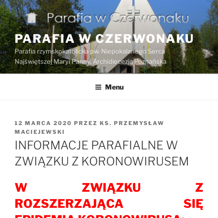
Przejdź
do
treści
PARAFIA W CZERWONAKU
Parafia rzymskokatolicka pw. Niepokalanego Serca
Najświętszej Maryi Panny, Archidiecezja Poznańska
Menu
OPUBLIKOWANE
12 MARCA 2020
PRZEZ
KS. PRZEMYSŁAW
W
MACIEJEWSKI
INFORMACJE PARAFIALNE W
ZWIĄZKU Z KORONOWIRUSEM
W ZWIĄZKU Z
ROZSZERZAJĄCA SIĘ