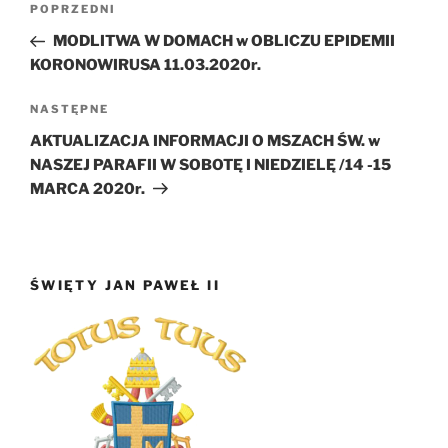
Poprzedni
POPRZEDNI
wpisu
wpis
MODLITWA W DOMACH w OBLICZU EPIDEMII
KORONOWIRUSA 11.03.2020r.
Następny
NASTĘPNE
wpis
AKTUALIZACJA INFORMACJI O MSZACH ŚW. w
NASZEJ PARAFII W SOBOTĘ I NIEDZIELĘ /14 -15
MARCA 2020r.
ŚWIĘTY JAN PAWEŁ II