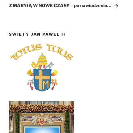
wpis
Z MARYJĄ W NOWE CZASY – po nawiedzeniu…
ŚWIĘTY JAN PAWEŁ II