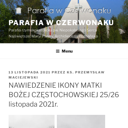
Przejdź
do
treści
PARAFIA W CZERWONAKU
Parafia rzymskokatolicka pw. Niepokalanego Serca
Najświętszej Maryi Panny, Archidiecezja Poznańska
Menu
OPUBLIKOWANE
13 LISTOPADA 2021
PRZEZ
KS. PRZEMYSŁAW
W
MACIEJEWSKI
NAWIEDZENIE IKONY MATKI
BOŻEJ CZĘSTOCHOWSKIEJ 25/26
listopada 2021r.