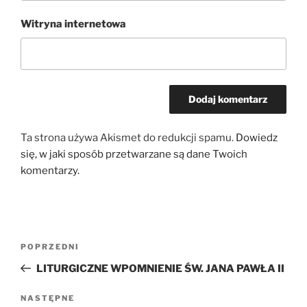
Witryna internetowa
Ta strona używa Akismet do redukcji spamu.
Dowiedz
się, w jaki sposób przetwarzane są dane Twoich
komentarzy.
Nawigacja
Poprzedni
POPRZEDNI
wpisu
wpis
LITURGICZNE WPOMNIENIE ŚW. JANA PAWŁA II
Następny
NASTĘPNE