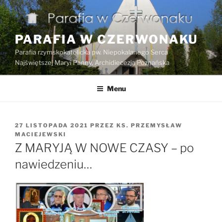
Przejdź
do
treści
PARAFIA W CZERWONAKU
Parafia rzymskokatolicka pw. Niepokalanego Serca
Najświętszej Maryi Panny, Archidiecezja Poznańska
Menu
OPUBLIKOWANE
27 LISTOPADA 2021
PRZEZ
KS. PRZEMYSŁAW
W
MACIEJEWSKI
Z MARYJĄ W NOWE CZASY – po
nawiedzeniu…