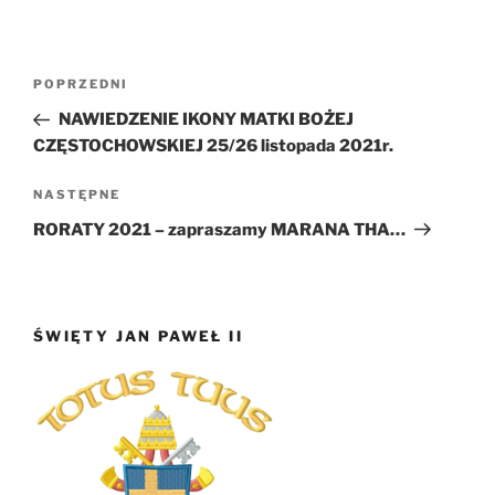
Nawigacja
Poprzedni
POPRZEDNI
wpisu
wpis
NAWIEDZENIE IKONY MATKI BOŻEJ
CZĘSTOCHOWSKIEJ 25/26 listopada 2021r.
Następny
NASTĘPNE
wpis
RORATY 2021 – zapraszamy MARANA THA…
ŚWIĘTY JAN PAWEŁ II