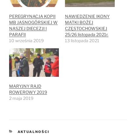
PEREGRYNACJA KOPII
NAWIEDZENIE IKONY
MB JASNOGÓRSKIEJ W
MATKI BOŻEJ
NASZEJ DIECEZJI I
CZĘSTOCHOWSKIEJ
PARAFII
25/26 listopada 2021r.
10 września 2019
13 listopada 2021
MARYJNY RAJD
ROWEROWY 2019
2 maja 2019
KATEGORIE
AKTUALNOŚCI